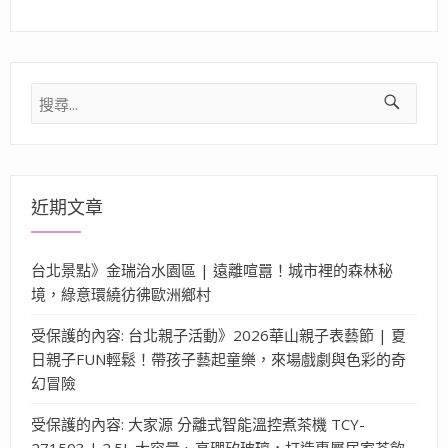
搜
尋
關
鍵
字:
近期文章
台北景點》金瑞治水園區 | 遠離喧囂！城市裡的森林秘
境，綠意環繞彷彿歐洲鄉村
受保護的內容: 台北親子活動》2026華山親子表藝節 | 夏
日親子FUN輕鬆！帶孩子藝起童樂，來場戲劇與色彩的奇
幻冒險
受保護的內容: 大家源 分離式智能溫控煮茶機 TCY-
271503 | 2.5L 大容量、高硼矽玻璃，打造專屬居家茶飲