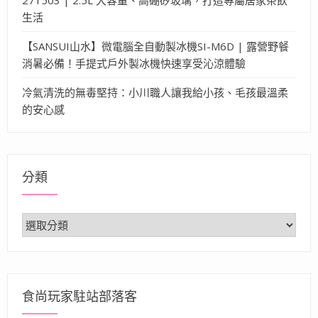
生活
【SANSUI山水】微電腦全自動製冰機SI-M6D | 露營野餐
消暑必備！手提式戶外製冰機快速享受沁涼體驗
冷氣清洗的無毒堅持：小川職人讓我給小孩、毛孩最溫柔
的安心感
分類
分
類
食尚玩家駐站部落客