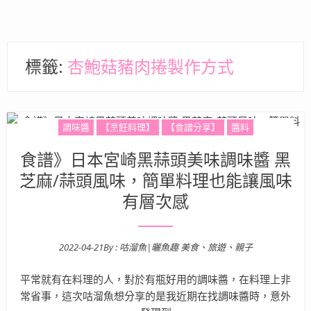
標籤:
杏鮑菇豬肉捲製作方式
調味醬
【烹飪料理】
【食譜分享】
醬料
食譜》日本宮崎黑蒜頭美味調味醬 黑
芝麻/蒜頭風味，簡單料理也能讓風味
有層次感
2022-04-21
By :
咕溜魚|曬魚趣 美食、旅遊、親子
Posted on
平常就有在料理的人，對於有瓶好用的調味醬，在料理上非
常省事，這次咕溜魚想分享的是我近期在找調味醬時，意外