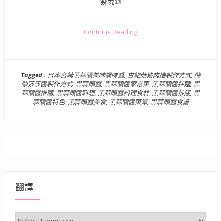
發現到
“食譜》日本宮崎黑蒜頭美味調
Continue Reading
Tagged :
日本宮崎黑蒜頭美味調味醬
,
杏鮑菇豬肉捲製作方式
,
酪
梨莎莎醬製作方式
,
黑蒜頭醬
,
黑蒜頭醬家常菜
,
黑蒜頭醬拌麵
,
黑
蒜頭醬推薦
,
黑蒜頭醬料理
,
黑蒜頭醬料理食材
,
黑蒜頭醬炒飯
,
黑
蒜頭醬特色
,
黑蒜頭醬美食
,
黑蒜頭醬菜單
,
黑蒜頭醬食譜
翻譯