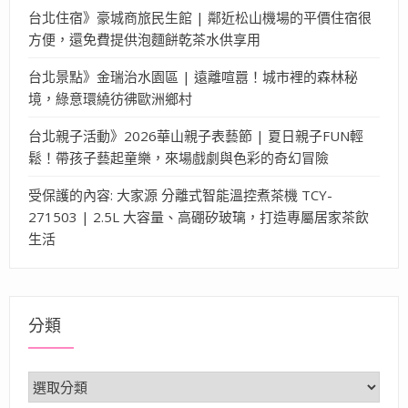
台北住宿》豪城商旅民生館 | 鄰近松山機場的平價住宿很
方便，還免費提供泡麵餅乾茶水供享用
台北景點》金瑞治水園區 | 遠離喧囂！城市裡的森林秘
境，綠意環繞彷彿歐洲鄉村
台北親子活動》2026華山親子表藝節 | 夏日親子FUN輕
鬆！帶孩子藝起童樂，來場戲劇與色彩的奇幻冒險
受保護的內容: 大家源 分離式智能溫控煮茶機 TCY-
271503 | 2.5L 大容量、高硼矽玻璃，打造專屬居家茶飲
生活
分類
分
類