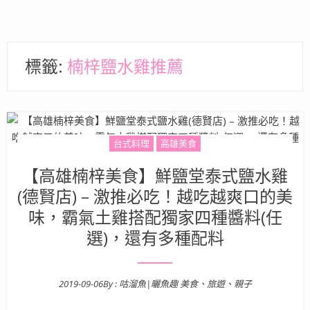
標籤:
楠梓鹽水雞推薦
台式料理
高雄美食
【高雄楠梓美食】鮮鹽堂泰式鹽水雞
(德賢店) – 激推必吃！越吃越爽口的美
味，霸氣土雞搭配獨家四種醬料(任
選)，還有多種配料
2019-09-06
By :
咕溜魚|曬魚趣 美食、旅遊、親子
Posted on