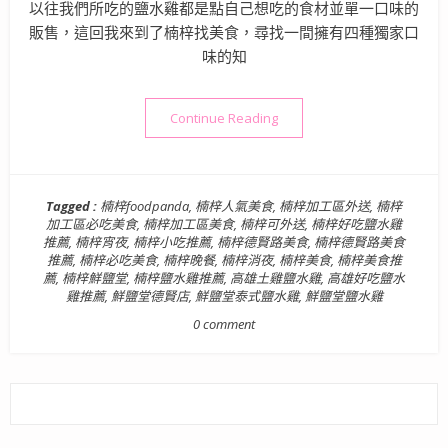
以往我們所吃的鹽水雞都是點自己想吃的食材並單一口味的
販售，這回我來到了楠梓找美食，尋找一間擁有四種獨家口
味的知
“【高雄楠梓美食】鮮鹽堂泰式
Continue Reading
Tagged :
楠梓foodpanda
,
楠梓人氣美食
,
楠梓加工區外送
,
楠梓
加工區必吃美食
,
楠梓加工區美食
,
楠梓可外送
,
楠梓好吃鹽水雞
推薦
,
楠梓宵夜
,
楠梓小吃推薦
,
楠梓德賢路美食
,
楠梓德賢路美食
推薦
,
楠梓必吃美食
,
楠梓晚餐
,
楠梓消夜
,
楠梓美食
,
楠梓美食推
薦
,
楠梓鮮鹽堂
,
楠梓鹽水雞推薦
,
高雄土雞鹽水雞
,
高雄好吃鹽水
雞推薦
,
鮮鹽堂德賢店
,
鮮鹽堂泰式鹽水雞
,
鮮鹽堂鹽水雞
0 comment