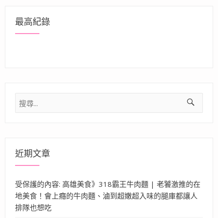
最高紀錄
搜
尋
關
鍵
字:
近期文章
受保護的內容: 高雄美食》318霸王牛肉麵 | 老饕激推的在
地美食！會上癮的牛肉麵、滷到超嫩超入味的腿庫都讓人
排隊也想吃