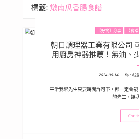
標籤:
燉南瓜香腸食譜
【好物】分享
【食譜
朝日調理器工業有限公司 可
用廚房神器推薦！無油、
Posted
2024-06-14
By :
咕
on
平常我跟先生只要時間許可下，都一定會親
的先生，讓
Conti