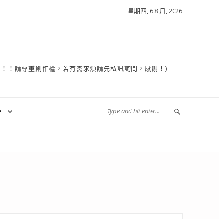
星期四, 6 8 月, 2026
複製轉貼！！請尊重創作權，若有需求煩請先私訊詢問，感謝！)
享