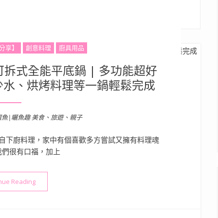
分享】
創意料理
廚具用品
拆式全能平底鍋 | 多功能超好
少水、烘烤料理等一鍋輕鬆完成
溜魚|曬魚趣 美食、旅遊、親子
自下廚料理，家中有個喜歡多方嘗試又擁有料理魂
我們很有口福，加上
“朝日調理器工業有限公司 可拆式全能平底鍋 | 多功能超好用廚
nue Reading