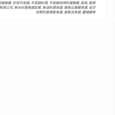
底鍋推薦
,
好用平底鍋
,
平底鍋料理
,
平底鍋烘烤料理推薦
,
廚具
,
廚房
有限公司
,
無水料理食譜菜單
,
無油料理食譜
,
燉南瓜香腸食譜
,
金莎
培根奶香燉飯食譜
,
香蕉派食譜
,
鹽燒鯖魚