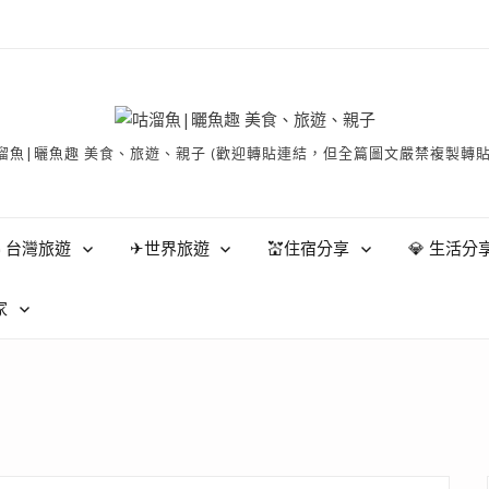
有 © 咕溜魚|曬魚趣 美食、旅遊、親子 (歡迎轉貼連結，但全篇圖文嚴禁
 台灣旅遊
✈世界旅遊
💒住宿分享
💎 生活分
家