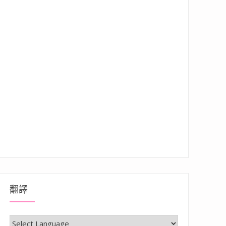
翻譯
房神器推薦！無油、少水、烘烤料理等一鍋輕鬆完成”