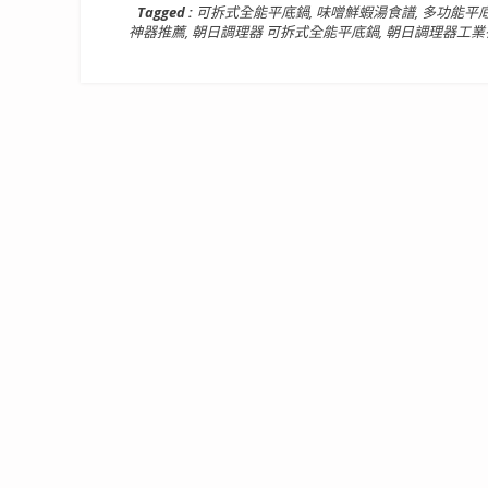
Tagged :
可拆式全能平底鍋
,
味噌鮮蝦湯食譜
,
多功能平
神器推薦
,
朝日調理器 可拆式全能平底鍋
,
朝日調理器工業