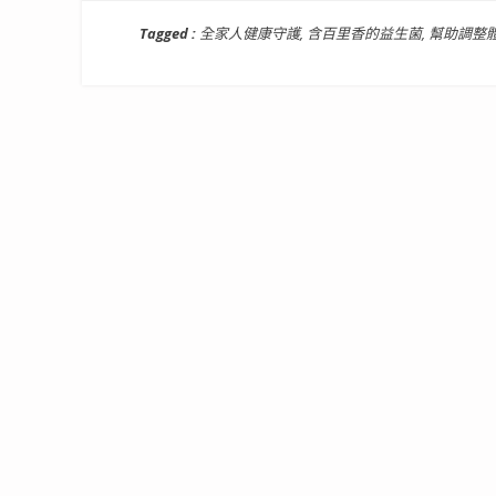
Tagged :
全家人健康守護
,
含百里香的益生菌
,
幫助調整