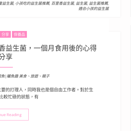
童益生菌
,
小孩吃的益生菌推薦
,
百里香益生菌
,
益生菌
,
益生菌推薦
,
適合小孩的益生菌
】分享
保養品
香益生菌，一個月食用後的心得
分享
溜魚|曬魚趣 美食、旅遊、親子
主要的打理人，同時我也是個自由工作者。對於生
比較忙碌的狀態，有
“適合全家人健康守護的百里香益生菌，一個月食用後的心得分享”
nue Reading