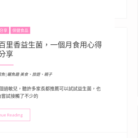
分享
保健食品
百里香益生菌，一個月食用心得
分享
溜魚|曬魚趣 美食、旅遊、親子
個過敏兒，聽許多家長都推薦可以試試益生菌，也
始嘗試接觸了不少的
“小孩會喜歡且主要說想吃的百里香益生菌，一個月食用心得分享”
nue Reading