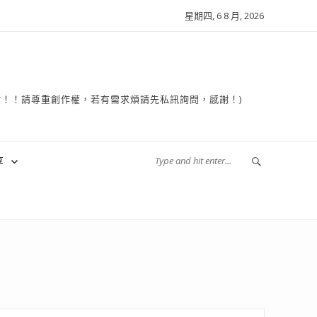
星期四, 6 8 月, 2026
複製轉貼！！請尊重創作權，若有需求煩請先私訊詢問，感謝！)
享