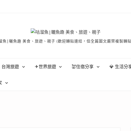
有 © 咕溜魚|曬魚趣 美食、旅遊、親子 (歡迎轉貼連結，但全篇圖文嚴禁
 台灣旅遊
✈世界旅遊
💒住宿分享
💎 生活分
家