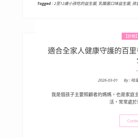
Tagged :
2至12歲小孩吃的益生菌
,
乳酸菌口味益生菌
,
孩
【好物
適合全家人健康守護的百里
Posted
2026-03-01
By :
咕
on
我是個孩子主要照顧者的媽媽，也是家庭
活，常常處於
Conti