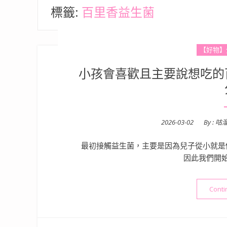
標籤:
百里香益生菌
【好物】
小孩會喜歡且主要說想吃的
Posted
2026-03-02
By :
咕
on
最初接觸益生菌，主要是因為兒子從小就是
因此我們開
Conti