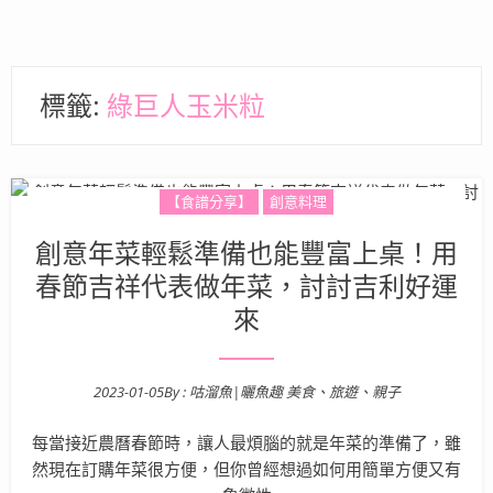
標籤:
綠巨人玉米粒
【食譜分享】
創意料理
創意年菜輕鬆準備也能豐富上桌！用
春節吉祥代表做年菜，討討吉利好運
來
2023-01-05
By :
咕溜魚|曬魚趣 美食、旅遊、親子
Posted on
每當接近農曆春節時，讓人最煩腦的就是年菜的準備了，雖
然現在訂購年菜很方便，但你曾經想過如何用簡單方便又有