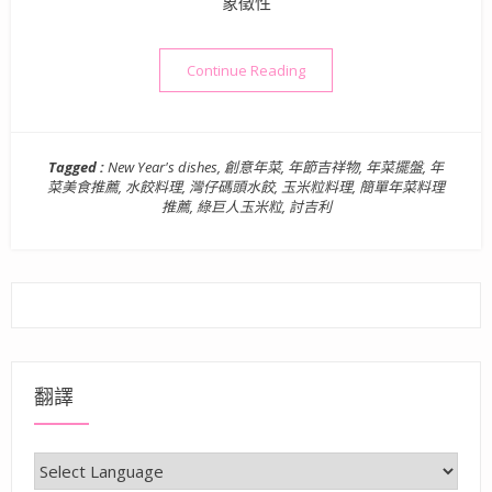
象徵性
“創意年菜輕鬆準備也能豐富
Continue Reading
Tagged :
New Year's dishes
,
創意年菜
,
年節吉祥物
,
年菜擺盤
,
年
菜美食推薦
,
水餃料理
,
灣仔碼頭水餃
,
玉米粒料理
,
簡單年菜料理
推薦
,
綠巨人玉米粒
,
討吉利
翻譯