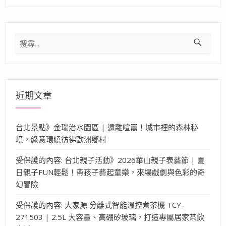
搜
尋
關
鍵
字:
近期文章
台北景點》金瑞治水園區 | 遠離喧囂！城市裡的森林秘
境，綠意環繞彷彿歐洲鄉村
受保護的內容: 台北親子活動》2026華山親子表藝節 | 夏
日親子FUN輕鬆！帶孩子藝起童樂，來場戲劇與色彩的奇
幻冒險
受保護的內容: 大家源 分離式智能溫控煮茶機 TCY-
271503 | 2.5L 大容量、高硼矽玻璃，打造專屬居家茶飲