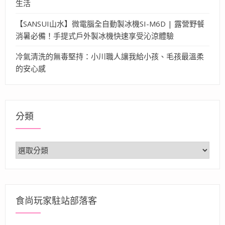
生活
【SANSUI山水】微電腦全自動製冰機SI-M6D | 露營野餐
消暑必備！手提式戶外製冰機快速享受沁涼體驗
冷氣清洗的無毒堅持：小川職人讓我給小孩、毛孩最溫柔
的安心感
分類
分
類
食尚玩家駐站部落客