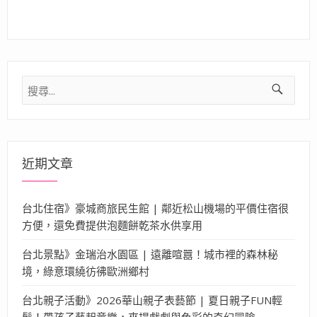
搜
尋
關
鍵
字:
近期文章
台北住宿》豪城商旅民生館 | 鄰近松山機場的平價住宿很
方便，還免費提供泡麵餅乾茶水供享用
台北景點》金瑞治水園區 | 遠離喧囂！城市裡的森林秘
境，綠意環繞彷彿歐洲鄉村
台北親子活動》2026華山親子表藝節 | 夏日親子FUN輕
鬆！帶孩子藝起童樂，來場戲劇與色彩的奇幻冒險