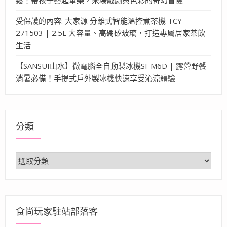
受保護的內容: 大家源 分離式智能溫控煮茶機 TCY-
271503 | 2.5L 大容量、高硼矽玻璃，打造專屬居家茶飲
生活
【SANSUI山水】微電腦全自動製冰機SI-M6D | 露營野餐
消暑必備！手提式戶外製冰機快速享受沁涼體驗
分類
分
類
食尚玩家駐站部落客