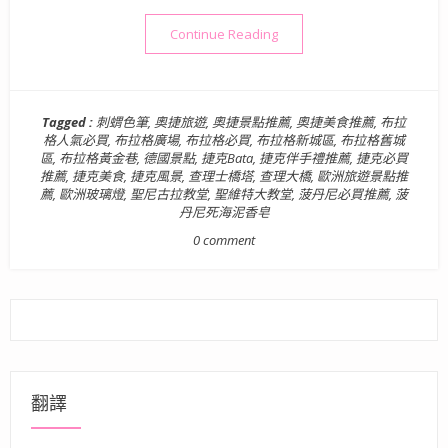
“【歐洲旅遊景點】奧捷德十日遊 
Continue Reading
Tagged :
刺蝟色筆
,
奧捷旅遊
,
奧捷景點推薦
,
奧捷美食推薦
,
布拉
格人氣必買
,
布拉格廣場
,
布拉格必買
,
布拉格新城區
,
布拉格舊城
區
,
布拉格黃金巷
,
德國景點
,
捷克Bata
,
捷克伴手禮推薦
,
捷克必買
推薦
,
捷克美食
,
捷克風景
,
查理士橋塔
,
查理大橋
,
歐洲旅遊景點推
薦
,
歐洲玻璃燈
,
聖尼古拉教堂
,
聖維特大教堂
,
菠丹尼必買推薦
,
菠
丹尼死海泥香皂
0 comment
翻譯