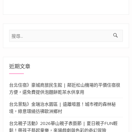
搜
尋
關
鍵
字:
近期文章
台北住宿》豪城商旅民生館 | 鄰近松山機場的平價住宿很
方便，還免費提供泡麵餅乾茶水供享用
台北景點》金瑞治水園區 | 遠離喧囂！城市裡的森林秘
境，綠意環繞彷彿歐洲鄉村
台北親子活動》2026華山親子表藝節 | 夏日親子FUN輕
鬆！帶孩子藝起童樂，來場戲劇與色彩的奇幻冒險