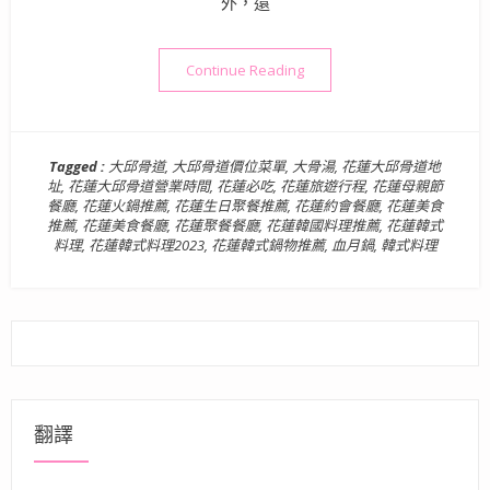
外，還
“花蓮美食》大邱骨道韓式鍋
Continue Reading
Tagged :
大邱骨道
,
大邱骨道價位菜單
,
大骨湯
,
花蓮大邱骨道地
址
,
花蓮大邱骨道營業時間
,
花蓮必吃
,
花蓮旅遊行程
,
花蓮母親節
餐廳
,
花蓮火鍋推薦
,
花蓮生日聚餐推薦
,
花蓮約會餐廳
,
花蓮美食
推薦
,
花蓮美食餐廳
,
花蓮聚餐餐廳
,
花蓮韓國料理推薦
,
花蓮韓式
料理
,
花蓮韓式料理2023
,
花蓮韓式鍋物推薦
,
血月鍋
,
韓式料理
翻譯