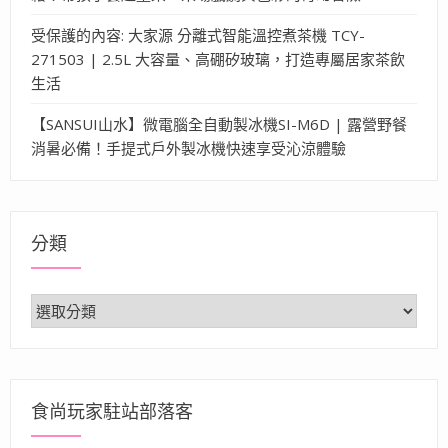
受保護的內容: 大家源 分離式智能溫控煮茶機 TCY-
271503 | 2.5L 大容量、高硼矽玻璃，打造專屬居家茶飲
生活
【SANSUI山水】微電腦全自動製冰機SI-M6D | 露營野餐
消暑必備！手提式戶外製冰機快速享受沁涼體驗
分類
分
類
食尚玩家駐站部落客