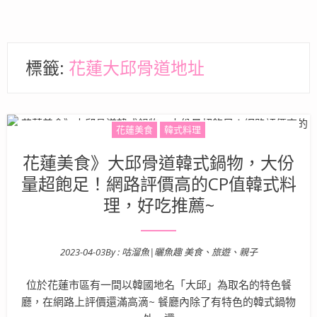
標籤:
花蓮大邱骨道地址
花蓮美食
韓式料理
花蓮美食》大邱骨道韓式鍋物，大份
量超飽足！網路評價高的CP值韓式料
理，好吃推薦~
2023-04-03
By :
咕溜魚|曬魚趣 美食、旅遊、親子
Posted on
位於花蓮市區有一間以韓國地名「大邱」為取名的特色餐
廳，在網路上評價還滿高滴~ 餐廳內除了有特色的韓式鍋物