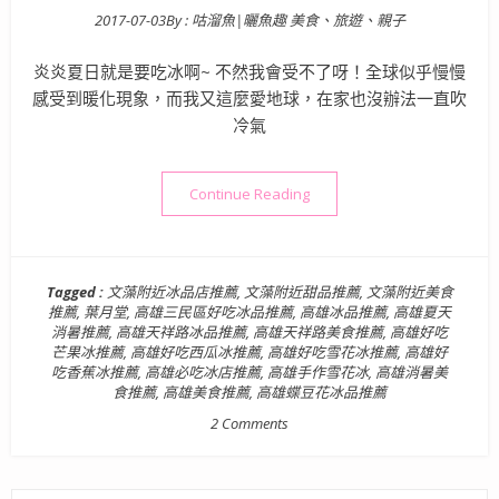
2017-07-03
By :
咕溜魚|曬魚趣 美食、旅遊、親子
Posted on
炎炎夏日就是要吃冰啊~ 不然我會受不了呀！全球似乎慢慢
感受到暖化現象，而我又這麼愛地球，在家也沒辦法一直吹
冷氣
“【高雄消暑盛夏涼品美食】葉
Continue Reading
Tagged :
文藻附近冰品店推薦
,
文藻附近甜品推薦
,
文藻附近美食
推薦
,
葉月堂
,
高雄三民區好吃冰品推薦
,
高雄冰品推薦
,
高雄夏天
消暑推薦
,
高雄天祥路冰品推薦
,
高雄天祥路美食推薦
,
高雄好吃
芒果冰推薦
,
高雄好吃西瓜冰推薦
,
高雄好吃雪花冰推薦
,
高雄好
吃香蕉冰推薦
,
高雄必吃冰店推薦
,
高雄手作雪花冰
,
高雄消暑美
食推薦
,
高雄美食推薦
,
高雄蝶豆花冰品推薦
2 Comments