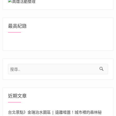
最高紀錄
搜
尋
關
鍵
字:
近期文章
台北景點》金瑞治水園區 | 遠離喧囂！城市裡的森林秘