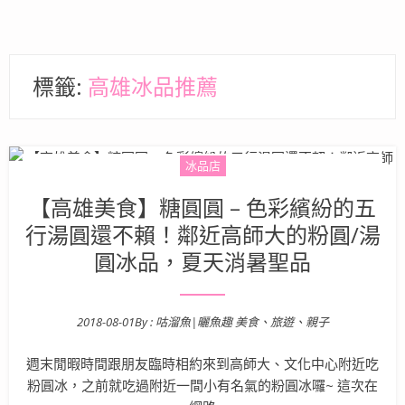
標籤:
高雄冰品推薦
冰品店
【高雄美食】糖圓圓 – 色彩繽紛的五
行湯圓還不賴！鄰近高師大的粉圓/湯
圓冰品，夏天消暑聖品
2018-08-01
By :
咕溜魚|曬魚趣 美食、旅遊、親子
Posted on
週末閒暇時間跟朋友臨時相約來到高師大、文化中心附近吃
粉圓冰，之前就吃過附近一間小有名氣的粉圓冰囉~ 這次在