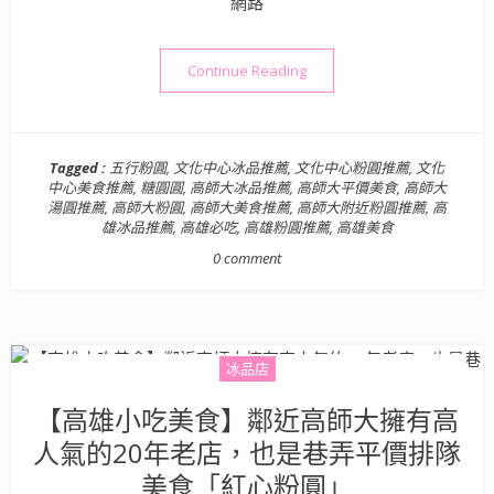
網路
“【高雄美食】糖圓圓 – 色
Continue Reading
Tagged :
五行粉圓
,
文化中心冰品推薦
,
文化中心粉圓推薦
,
文化
中心美食推薦
,
糖圓圓
,
高師大冰品推薦
,
高師大平價美食
,
高師大
湯圓推薦
,
高師大粉圓
,
高師大美食推薦
,
高師大附近粉圓推薦
,
高
雄冰品推薦
,
高雄必吃
,
高雄粉圓推薦
,
高雄美食
0 comment
冰品店
【高雄小吃美食】鄰近高師大擁有高
人氣的20年老店，也是巷弄平價排隊
美食「紅心粉圓」