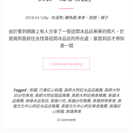
2018-03-12
By :
咕溜魚|曬魚趣 美食、旅遊、親子
Posted on
由於看到網路上有人分享了一張這間冰品店美美的照片，於
是燒到我前往去找尋這間冰品店的所在處，當我到店才得知
是一間
“【高雄小吃美食】鄰近高師
Continue Reading
Tagged :
粉圓
,
行事紅心粉圓
,
高師大附近冰品店推薦
,
高師大附
近必吃美食
,
高師大附近甜品推薦
,
高師大附近美食推薦
,
高雄冰
品推薦
,
高雄冰品老店
,
高雄小吃
,
高雄必吃推薦
,
高雄排隊美食
,
高
雄文化中心附近冰品店推薦
,
高雄文化中心附近美食推薦
,
高雄紅
心粉圓
,
高雄美食
0 comment