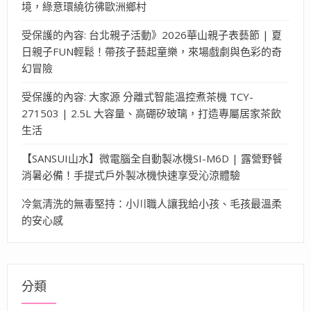
境，綠意環繞彷彿歐洲鄉村
受保護的內容: 台北親子活動》2026華山親子表藝節 | 夏
日親子FUN輕鬆！帶孩子藝起童樂，來場戲劇與色彩的奇
幻冒險
受保護的內容: 大家源 分離式智能溫控煮茶機 TCY-
271503 | 2.5L 大容量、高硼矽玻璃，打造專屬居家茶飲
生活
【SANSUI山水】微電腦全自動製冰機SI-M6D | 露營野餐
消暑必備！手提式戶外製冰機快速享受沁涼體驗
冷氣清洗的無毒堅持：小川職人讓我給小孩、毛孩最溫柔
的安心感
分類