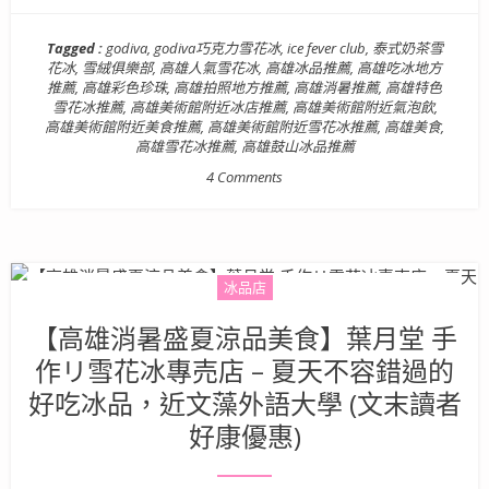
Tagged :
godiva
,
godiva巧克力雪花冰
,
ice fever club
,
泰式奶茶雪
花冰
,
雪絨俱樂部
,
高雄人氣雪花冰
,
高雄冰品推薦
,
高雄吃冰地方
推薦
,
高雄彩色珍珠
,
高雄拍照地方推薦
,
高雄消暑推薦
,
高雄特色
雪花冰推薦
,
高雄美術館附近冰店推薦
,
高雄美術館附近氣泡飲
,
高雄美術館附近美食推薦
,
高雄美術館附近雪花冰推薦
,
高雄美食
,
高雄雪花冰推薦
,
高雄鼓山冰品推薦
4 Comments
冰品店
【高雄消暑盛夏涼品美食】葉月堂 手
作リ雪花冰專売店 – 夏天不容錯過的
好吃冰品，近文藻外語大學 (文末讀者
好康優惠)