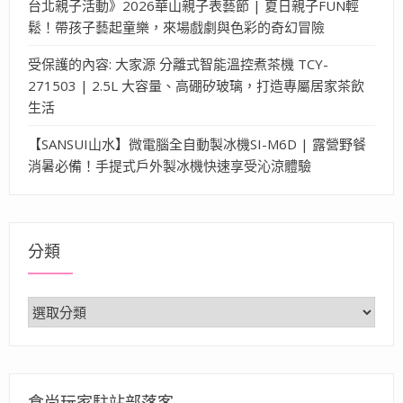
台北親子活動》2026華山親子表藝節 | 夏日親子FUN輕
鬆！帶孩子藝起童樂，來場戲劇與色彩的奇幻冒險
受保護的內容: 大家源 分離式智能溫控煮茶機 TCY-
271503 | 2.5L 大容量、高硼矽玻璃，打造專屬居家茶飲
生活
【SANSUI山水】微電腦全自動製冰機SI-M6D | 露營野餐
消暑必備！手提式戶外製冰機快速享受沁涼體驗
分類
分
類
食尚玩家駐站部落客