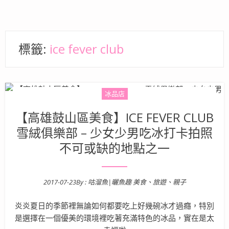
標籤:
ice fever club
冰品店
【高雄鼓山區美食】ICE FEVER CLUB
雪絨俱樂部 – 少女少男吃冰打卡拍照
不可或缺的地點之一
2017-07-23
By :
咕溜魚|曬魚趣 美食、旅遊、親子
Posted on
炎炎夏日的季節裡無論如何都要吃上好幾碗冰才過癮，特別
是選擇在一個優美的環境裡吃著充滿特色的冰品，實在是太