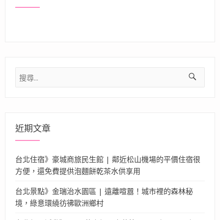
搜
尋
關
鍵
字:
近期文章
台北住宿》豪城商旅民生館 | 鄰近松山機場的平價住宿很
方便，還免費提供泡麵餅乾茶水供享用
台北景點》金瑞治水園區 | 遠離喧囂！城市裡的森林秘
境，綠意環繞彷彿歐洲鄉村