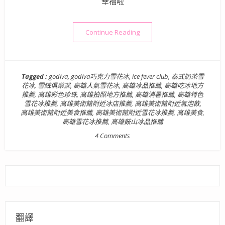
幸福啦
“【高雄鼓山區美食】ICE FE
Continue Reading
Tagged :
godiva
,
godiva巧克力雪花冰
,
ice fever club
,
泰式奶茶雪
花冰
,
雪絨俱樂部
,
高雄人氣雪花冰
,
高雄冰品推薦
,
高雄吃冰地方
推薦
,
高雄彩色珍珠
,
高雄拍照地方推薦
,
高雄消暑推薦
,
高雄特色
雪花冰推薦
,
高雄美術館附近冰店推薦
,
高雄美術館附近氣泡飲
,
高雄美術館附近美食推薦
,
高雄美術館附近雪花冰推薦
,
高雄美食
,
高雄雪花冰推薦
,
高雄鼓山冰品推薦
4 Comments
翻譯