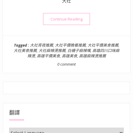
大社
“高雄美食》來自四川正宗的
Continue Reading
Tagged :
大社宵夜推薦
,
大社平價晚餐推薦
,
大社平價美食推薦
,
大社美食推薦
,
大社麻辣燙推薦
,
白襪子麻辣嘴
,
高雄四川口味麻
辣燙
,
高雄平價美食
,
高雄美食
,
高雄麻辣燙推薦
0 comment
翻譯