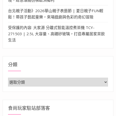
台北親子活動》2026華山親子表藝節 | 夏日親子FUN輕
鬆！帶孩子藝起童樂，來場戲劇與色彩的奇幻冒險
受保護的內容: 大家源 分離式智能溫控煮茶機 TCY-
271503 | 2.5L 大容量、高硼矽玻璃，打造專屬居家茶飲
生活
分類
分
類
食尚玩家駐站部落客