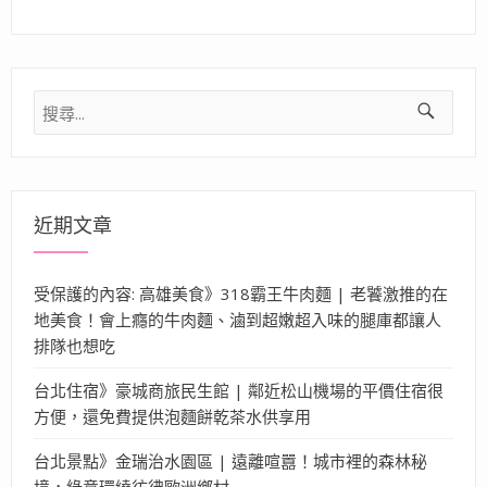
搜
尋
關
鍵
字:
近期文章
受保護的內容: 高雄美食》318霸王牛肉麵 | 老饕激推的在
地美食！會上癮的牛肉麵、滷到超嫩超入味的腿庫都讓人
排隊也想吃
台北住宿》豪城商旅民生館 | 鄰近松山機場的平價住宿很
方便，還免費提供泡麵餅乾茶水供享用
台北景點》金瑞治水園區 | 遠離喧囂！城市裡的森林秘
境，綠意環繞彷彿歐洲鄉村