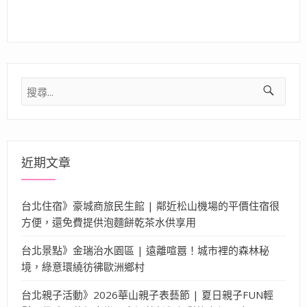
搜
尋
關
鍵
字:
近期文章
台北住宿》豪城商旅民生館 | 鄰近松山機場的平價住宿很
方便，還免費提供泡麵餅乾茶水供享用
台北景點》金瑞治水園區 | 遠離喧囂！城市裡的森林秘
境，綠意環繞彷彿歐洲鄉村
台北親子活動》2026華山親子表藝節 | 夏日親子FUN輕