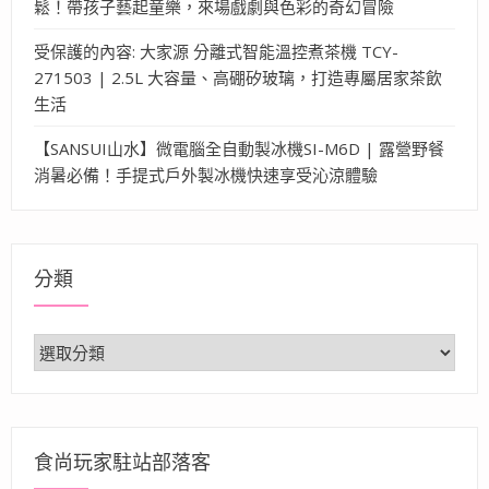
鬆！帶孩子藝起童樂，來場戲劇與色彩的奇幻冒險
受保護的內容: 大家源 分離式智能溫控煮茶機 TCY-
271503 | 2.5L 大容量、高硼矽玻璃，打造專屬居家茶飲
生活
【SANSUI山水】微電腦全自動製冰機SI-M6D | 露營野餐
消暑必備！手提式戶外製冰機快速享受沁涼體驗
分類
分
類
食尚玩家駐站部落客