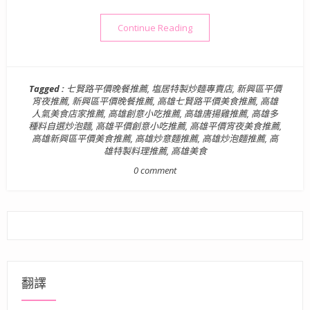
“【美食】高雄．新興區| 塩
Continue Reading
Tagged :
七賢路平價晚餐推薦
,
塩居特製炒麵專賣店
,
新興區平價
宵夜推薦
,
新興區平價晚餐推薦
,
高雄七賢路平價美食推薦
,
高雄
人氣美食店家推薦
,
高雄創意小吃推薦
,
高雄唐揚雞推薦
,
高雄多
種料自選炒泡麵
,
高雄平價創意小吃推薦
,
高雄平價宵夜美食推薦
,
高雄新興區平價美食推薦
,
高雄炒意麵推薦
,
高雄炒泡麵推薦
,
高
雄特製料理推薦
,
高雄美食
0 comment
翻譯