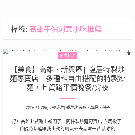
標籤:
高雄平價創意小吃推薦
創意料理
【美食】高雄．新興區| 塩居特製炒
麵專賣店 – 多種料自由搭配的特製炒
麵，七賢路平價晚餐/宵夜
2016-11-29
By :
咕溜魚|曬魚趣 美食、旅遊、親子
Posted on
得知高雄七賢路上新開了一間特製炒麵專賣店 立馬揪了一
位隨時都能跟我出動的朋友來去品嚐一番 店家的