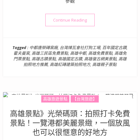
參觀
“高雄景點》免門票！百年國
Continue Reading
Tagged :
中都唐榮磚窯廠
,
台灣煉瓦會社打狗工場
,
百年國定古蹟
,
霍夫曼窯
,
高雄三民區免費景點
,
高雄中都
,
高雄免費景點
,
高雄免
門票景點
,
高雄古蹟景點
,
高雄國定古蹟
,
高雄復古網美景點
,
高雄
拍照地方推薦
,
高雄紅磚建築拍照地方
,
高雄親子景點
高雄旅遊景點
【台灣旅遊】
高雄景點》光榮碼頭：拍照打卡免費
景點！一覽港都美麗景緻，一個放風
也可以很愜意的好地方