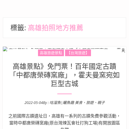
標籤:
高雄拍照地方推薦
高雄旅遊景點
【台灣旅遊】
高雄景點》免門票！百年國定古蹟
「中都唐榮磚窯廠」，霍夫曼窯宛如
巨型古城
2022-05-04
By :
咕溜魚|曬魚趣 美食、旅遊、親子
Posted on
之前國際古蹟遺址日，高雄有一系列的古蹟免費參觀活動，
當時中都唐榮磚窯廠(原台灣煉瓦會社打狗工場)有開放園區