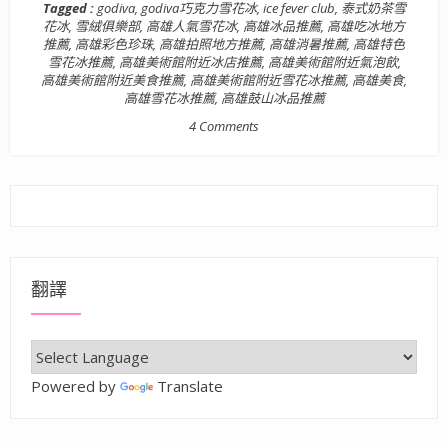
Tagged :
godiva
,
godiva巧克力雪花冰
,
ice fever club
,
泰式奶茶雪
花冰
,
雪絨俱樂部
,
高雄人氣雪花冰
,
高雄冰品推薦
,
高雄吃冰地方
推薦
,
高雄彩色珍珠
,
高雄拍照地方推薦
,
高雄消暑推薦
,
高雄特色
雪花冰推薦
,
高雄美術館附近冰店推薦
,
高雄美術館附近氣泡飲
,
高雄美術館附近美食推薦
,
高雄美術館附近雪花冰推薦
,
高雄美食
,
高雄雪花冰推薦
,
高雄鼓山冰品推薦
4 Comments
翻譯
Powered by
Translate