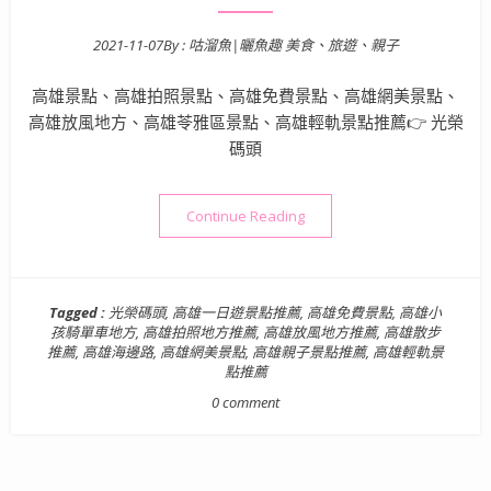
2021-11-07
By :
咕溜魚|曬魚趣 美食、旅遊、親子
Posted on
高雄景點、高雄拍照景點、高雄免費景點、高雄網美景點、
高雄放風地方、高雄苓雅區景點、高雄輕軌景點推薦👉 光榮
碼頭
“高雄景點》光榮碼頭：拍照
Continue Reading
Tagged :
光榮碼頭
,
高雄一日遊景點推薦
,
高雄免費景點
,
高雄小
孩騎單車地方
,
高雄拍照地方推薦
,
高雄放風地方推薦
,
高雄散步
推薦
,
高雄海邊路
,
高雄網美景點
,
高雄親子景點推薦
,
高雄輕軌景
點推薦
0 comment