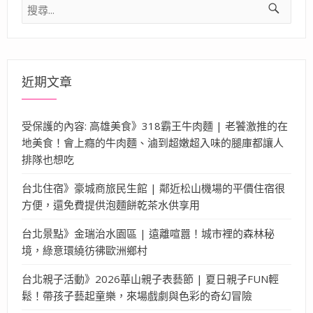
搜
尋
關
鍵
字:
近期文章
受保護的內容: 高雄美食》318霸王牛肉麵 | 老饕激推的在
地美食！會上癮的牛肉麵、滷到超嫩超入味的腿庫都讓人
排隊也想吃
台北住宿》豪城商旅民生館 | 鄰近松山機場的平價住宿很
方便，還免費提供泡麵餅乾茶水供享用
台北景點》金瑞治水園區 | 遠離喧囂！城市裡的森林秘
境，綠意環繞彷彿歐洲鄉村
台北親子活動》2026華山親子表藝節 | 夏日親子FUN輕
鬆！帶孩子藝起童樂，來場戲劇與色彩的奇幻冒險