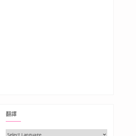
翻譯
健康無肉腥味，在家做飯平價高享受”