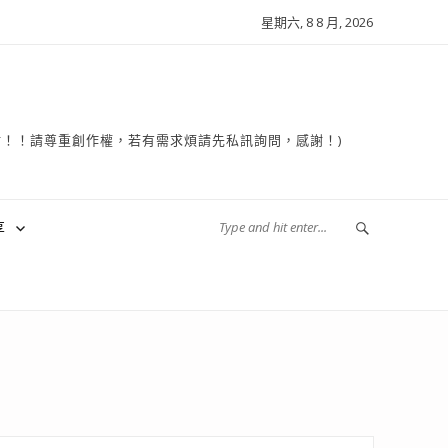
星期六, 8 8 月, 2026
複製轉貼！！請尊重創作權，若有需求煩請先私訊詢問，感謝！)
享