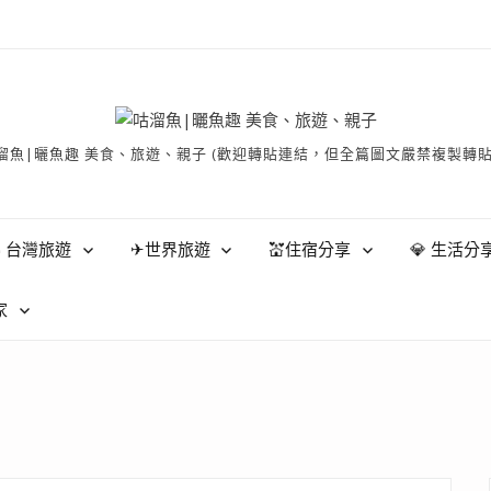
有 © 咕溜魚|曬魚趣 美食、旅遊、親子 (歡迎轉貼連結，但全篇圖文嚴禁
 台灣旅遊
✈世界旅遊
💒住宿分享
💎 生活分
家