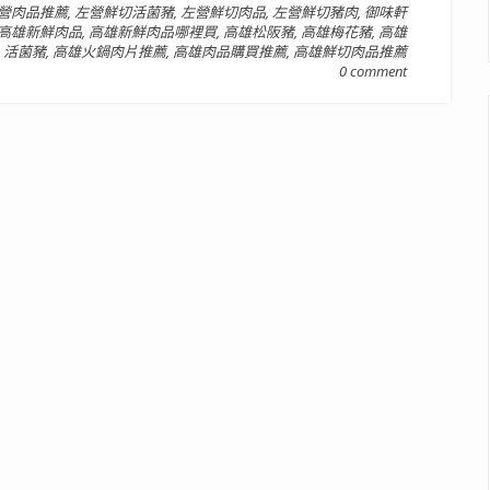
營肉品推薦
,
左營鮮切活菌豬
,
左營鮮切肉品
,
左營鮮切豬肉
,
御味軒
高雄新鮮肉品
,
高雄新鮮肉品哪裡買
,
高雄松阪豬
,
高雄梅花豬
,
高雄
活菌豬
,
高雄火鍋肉片推薦
,
高雄肉品購買推薦
,
高雄鮮切肉品推薦
0 comment