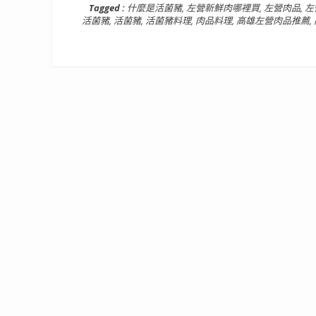
Tagged :
什麼是活菌豬
,
左營新鮮肉哪裡買
,
左營肉品
,
左
活菌豬
,
活菌豬
,
活菌豬料理
,
肉品料理
,
高雄左營肉品推薦
,