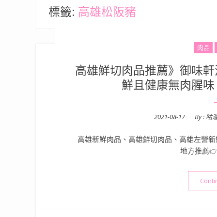
標籤:
高雄松阪豬
肉品
高雄鮮切肉品推薦》御味軒
鮮且健康無肉腥味
Posted
2021-08-17
By :
咕
on
高雄新鮮肉品、高雄鮮切肉品、高雄左營新
地方推薦👉
Conti