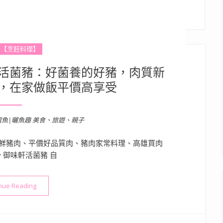
【烹飪料理】
活菌豬：好菌養的好豬，肉質新
，在家做飯平價高享受
溜魚|曬魚趣 美食、旅遊、親子
鮮豬肉、平價好品質肉、豬肉家常料理、高雄買肉
 御味軒活菌豬 自
“高雄鮮切肉品推薦》御味軒活菌豬：好菌養的好豬，肉質新鮮且
nue Reading