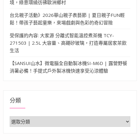
境，綠意環繞彷彿歐洲鄉村
台北親子活動》2026華山親子表藝節 | 夏日親子FUN輕
鬆！帶孩子藝起童樂，來場戲劇與色彩的奇幻冒險
受保護的內容: 大家源 分離式智能溫控煮茶機 TCY-
271503 | 2.5L 大容量、高硼矽玻璃，打造專屬居家茶飲
生活
【SANSUI山水】微電腦全自動製冰機SI-M6D | 露營野餐
消暑必備！手提式戶外製冰機快速享受沁涼體驗
分類
分
類