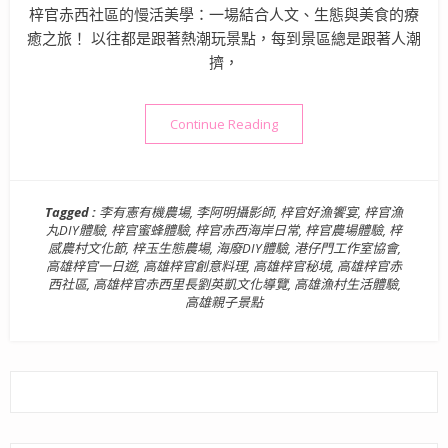
梓官赤西社區的慢活美學：一場結合人文、生態與美食的療
癒之旅！ 以往都是跟著熱潮玩景點，每到景區總是跟著人潮
擠，
“高雄秘境景點》隱藏版鄉村
Continue Reading
Tagged :
李有憲有機農場
,
李阿明攝影師
,
梓官好漁饗宴
,
梓官漁
丸DIY體驗
,
梓官蜜蜂體驗
,
梓官赤西海岸日常
,
梓官農場體驗
,
梓
感農村文化節
,
梓玉生態農場
,
海廢DIY體驗
,
港仔門工作室協會
,
高雄梓官一日遊
,
高雄梓官創意料理
,
高雄梓官秘境
,
高雄梓官赤
西社區
,
高雄梓官赤西里長劉英凱文化導覽
,
高雄漁村生活體驗
,
高雄親子景點