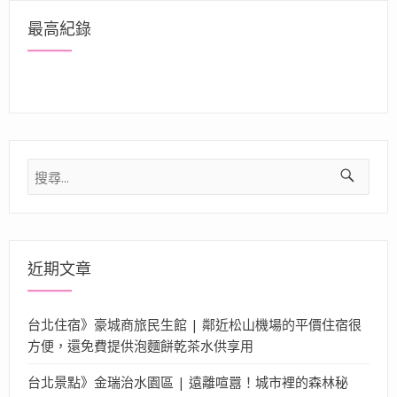
最高紀錄
搜
尋
關
鍵
字:
近期文章
台北住宿》豪城商旅民生館 | 鄰近松山機場的平價住宿很
方便，還免費提供泡麵餅乾茶水供享用
台北景點》金瑞治水園區 | 遠離喧囂！城市裡的森林秘