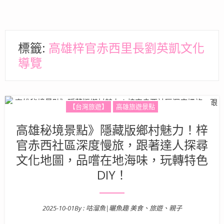
標籤:
高雄梓官赤西里長劉英凱文化
導覽
【台灣旅遊】
高雄旅遊景點
高雄秘境景點》隱藏版鄉村魅力！梓
官赤西社區深度慢旅，跟著達人探尋
文化地圖，品嚐在地海味，玩轉特色
DIY！
2025-10-01
By :
咕溜魚|曬魚趣 美食、旅遊、親子
Posted on