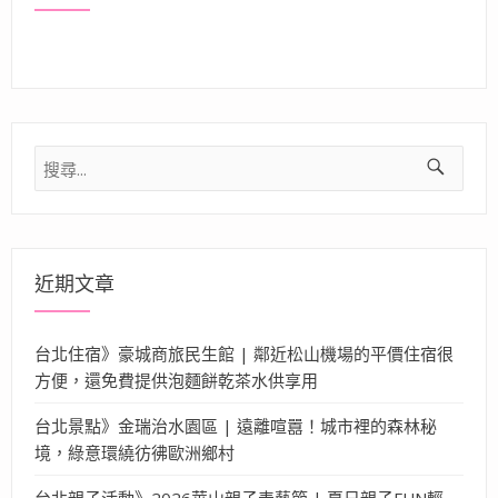
搜
尋
關
鍵
字:
近期文章
台北住宿》豪城商旅民生館 | 鄰近松山機場的平價住宿很
方便，還免費提供泡麵餅乾茶水供享用
台北景點》金瑞治水園區 | 遠離喧囂！城市裡的森林秘
境，綠意環繞彷彿歐洲鄉村
台北親子活動》2026華山親子表藝節 | 夏日親子FUN輕