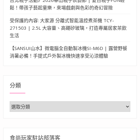
鬆！帶孩子藝起童樂，來場戲劇與色彩的奇幻冒險
受保護的內容: 大家源 分離式智能溫控煮茶機 TCY-
271503 | 2.5L 大容量、高硼矽玻璃，打造專屬居家茶飲
生活
【SANSUI山水】微電腦全自動製冰機SI-M6D | 露營野餐
消暑必備！手提式戶外製冰機快速享受沁涼體驗
分類
分
類
食尚玩家駐站部落客