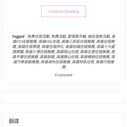
“【高雄住宿/高雄旅遊】高
Continue Reading
Tagged :
免費住宿活動
,
免費活動
,
愛情摩天輪
,
抽住宿卷活動
,
高
雄KTV住宿推薦
,
高雄Villa住宿
,
高雄三民區住宿推薦
,
高雄住宿推
薦
,
高雄住宿票選
,
高雄住宿評比
,
高雄前鎮住宿推薦
,
高雄十大愛
情摩鐵
,
高雄小港住宿推薦
,
高雄岡山住宿
,
高雄左營住宿推薦
,
高
雄平價住宿推薦
,
高雄旅遊
,
高雄旗山住宿
,
高雄橋頭住宿推薦
,
高
雄汽車旅館推薦
,
高雄湖內住宿推薦
,
高雄特色住宿
,
高雄行程推
薦
0 comment
翻譯