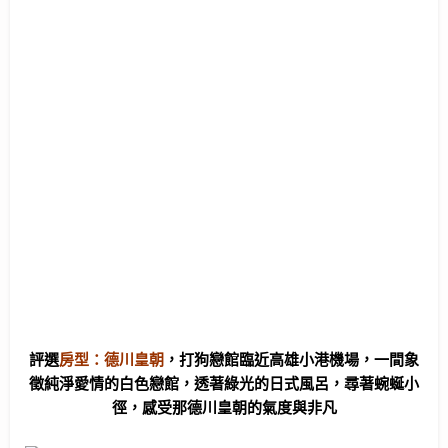
評選
房型：德川皇朝
，打狗戀館臨近高雄小港機場，一間象
徵純淨愛情的白色戀館，透著綠光的日式風呂，尋著蜿蜒小
徑，感受那德川皇朝的氣度與非凡