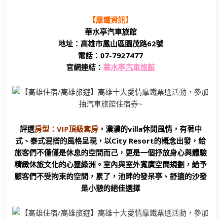
【摩鐵資訊】
華水亭汽車旅館
地址：高雄市鳳山區園茂路62號
電話：07-7927477
官網連結：
華水亭汽車旅館
評選
房型：VIP頂級套房
，濃濃的villa休閒風情，有著中
式、泰式混搭的風格呈現，以City Resort的
概念出發，給
旅客們不僅僅是休息的空間而己，更是一個抒放身心與體驗
精緻休旅文化的心靈綠洲。
室內與室外寬廣空間規劃，給予
顧客們不受拘束的空間，累了，池畔的發呆亭、舒適的沙發
是小憩的絕佳選擇