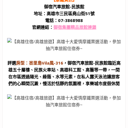
御宿汽車旅館-民族館
地址：高雄市三民區堯山街51號
電話：07-3868988
官網連結：
御宿集團精品旅館連鎖
評選
房型：峇里島Vila風-316
，
御宿汽車旅館-民族館
臨近高
雄五
十層樓、民族火車站、高雄科工館、高醫等一帶，一間
在市區透過陽光、綠蔭、水等元素，在私人
露天
泳池讓旅客
們的心瞬間沉澱，慢活於恬靜的氛圍裡，享樂城市度假休閒