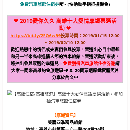
免費汽車旅館住宿券
唷~ (快動動手指把握機會)
❤ 2019愛你久久 高雄十大愛情摩鐵票選活
動 ❤
https://bit.ly/2FQ6w99
投票時間：2019/01/15 12:00
~ 2019/02/10 12:00
歡迎熱戀中的情侶或夫妻們參與投票，票選出心目中最想
和另一半來高雄過情人節的汽車旅館。票選活動結束後，
將抽出參與票選的幸運兒，
免費獲得汽車旅館住宿券邀
請
大家一同來高雄約會旅遊囉~
P.S. 20間票選摩鐵實體照片
分享於內文中
【摩鐵資訊】
美麗四季精品旅館
地址：高雄市前鎮區一心一路203巷26號