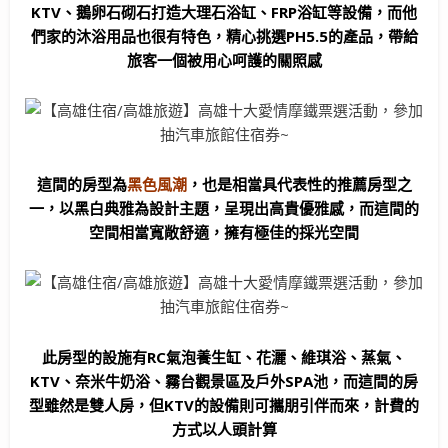
KTV、鵝卵石砌石打造大理石浴缸、FRP浴缸等設備，而他
們家的沐浴用品也很有特色，精心挑選PH5.5的產品，帶給
旅客一個被用心呵護的關照感
這間的房型為
黑色風潮
，也是相當具代表性的推薦房型之
一，以黑白典雅為設計主題，呈現出高貴優雅感，而這間的
空間相當寬敞舒適，擁有極佳的採光空間
此房型的設施有RC氣泡養生缸、花灑、維琪浴、蒸氣、
KTV、奈米牛奶浴、霧台觀景區及戶外SPA池，而這間的房
型雖然是雙人房，但KTV的設備則可攜朋引伴而來，計費的
方式以人頭計算