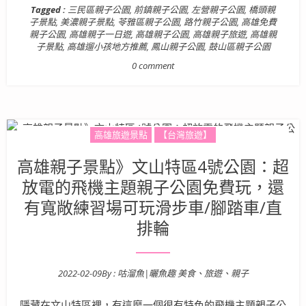
Tagged :
三民區親子公園
,
前鎮親子公園
,
左營親子公園
,
橋頭親
子景點
,
美濃親子景點
,
苓雅區親子公園
,
路竹親子公園
,
高雄免費
親子公園
,
高雄親子一日遊
,
高雄親子公園
,
高雄親子旅遊
,
高雄親
子景點
,
高雄遛小孩地方推薦
,
鳳山親子公園
,
鼓山區親子公園
0 comment
高雄旅遊景點
【台灣旅遊】
高雄親子景點》文山特區4號公園：超
放電的飛機主題親子公園免費玩，還
有寬敞練習場可玩滑步車/腳踏車/直
排輪
2022-02-09
By :
咕溜魚|曬魚趣 美食、旅遊、親子
Posted on
隱藏在文山特區裡，有這麼一個很有特色的飛機主題親子公