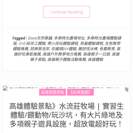
“高雄體驗景點》Dora天然
Continue Reading
Tagged :
Dora天然果舖
,
多樂時光農場地址
,
多樂時光農場體驗課
程
,
小小採茶工體驗
,
帶小孩玩體驗課程
,
燕巢體驗課程
,
生態教學
體驗推薦
,
芭樂葉泡茶
,
茶饅頭DIY體驗
,
醜芭怪冰棒
,
食農教育
,
高
雄好吃果乾推薦
,
高雄戶外教學地方推薦
,
高雄親子一日遊
,
高雄
親子景點
,
高雄親子體驗活動推薦
,
高雄體驗
高雄旅遊景點
【台灣旅遊】
高雄體驗景點》水流莊牧場 | 實習生
體驗/餵動物/玩沙坑，有大片綠地及
多項親子遊具設施，超放電超好玩！