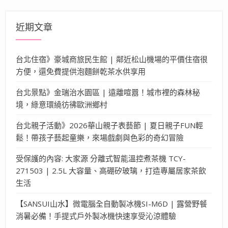
鍵
字:
近期文章
台北住宿》豪城商旅民生館 | 鄰近松山機場的平價住宿很
方便，還免費提供泡麵餅乾茶水供享用
台北景點》金瑞治水園區 | 遠離喧囂！城市裡的森林秘
境，綠意環繞彷彿歐洲鄉村
台北親子活動》2026華山親子表藝節 | 夏日親子FUN輕
鬆！帶孩子藝起童樂，來場戲劇與色彩的奇幻冒險
受保護的內容: 大家源 分離式智能溫控煮茶機 TCY-
271503 | 2.5L 大容量、高硼矽玻璃，打造專屬居家茶飲
生活
【SANSUI山水】微電腦全自動製冰機SI-M6D | 露營野餐
消暑必備！手提式戶外製冰機快速享受沁涼體驗