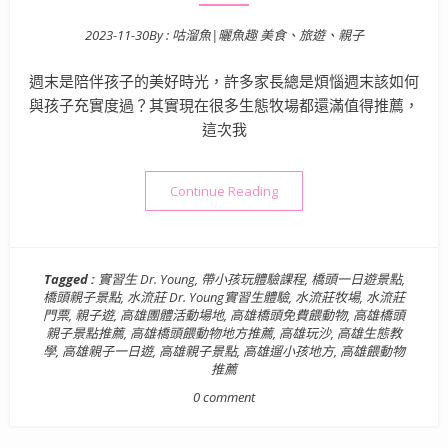
2023-11-30
By :
咕溜魚|曬魚趣 美食、旅遊、親子
Posted on
週末是陪伴孩子的美好時光，許多家長總是煩惱週末該如何
與孩子充實度過？其實現在很多生態牧場都還滿值得推薦，
這次我
“高雄體驗景點》水流莊牧場 
Continue Reading
Tagged :
實習生 Dr. Young
,
帶小孩玩體驗課程
,
橋頭一日遊景點
,
橋頭親子景點
,
水流莊 Dr. Young實習生體驗
,
水流莊牧場
,
水流莊
門票
,
親子遊
,
高雄團體活動場地
,
高雄橋頭免費餵動物
,
高雄橋頭
親子景點推薦
,
高雄橋頭餵動物地方推薦
,
高雄玩沙
,
高雄生態教
學
,
高雄親子一日遊
,
高雄親子景點
,
高雄遛小孩地方
,
高雄餵動物
推薦
0 comment