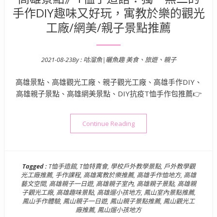
手作DIY趣味又好玩，寓教於樂的觀光
工廠/網美/親子景點推薦
2021-08-23
By :
咕溜魚|曬魚趣 美食、旅遊、親子
Posted on
高雄景點、高雄觀光工廠、親子觀光工廠、高雄手作DIY、
高雄親子景點、高雄網美景點、DIY抗疫T恤手作包推薦👉
“高雄景點》T恤手造館：獨一
Continue Reading
Tagged :
T恤手造館
,
T恤特賣會
,
學校戶外教學景點
,
戶外教學觀
光工廠推薦
,
手作課程
,
高雄寓教於樂推薦
,
高雄手作恤地方
,
高雄
藝文空間
,
高雄親子一日遊
,
高雄親子室內
,
高雄親子景點
,
高雄親
子觀光工廠
,
高雄趣味景點
,
高雄遛小孩地方
,
鳳山室內景點推薦
,
鳳山手作體驗
,
鳳山親子一日遊
,
鳳山親子景點推薦
,
鳳山觀光工
廠推薦
,
鳳山遛小孩地方