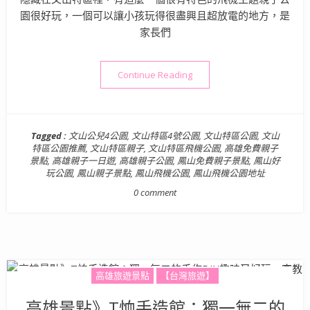
園很好玩，一個可以讓小孩玩得很盡興且超放電的地方，是
家長們
“高雄親子景點》文山特區4
Continue Reading
Tagged :
文山公兒4公園
,
文山特區4號公園
,
文山特區公園
,
文山
特區公園推薦
,
文山特區親子
,
文山特區飛機公園
,
高雄免費親子
景點
,
高雄親子一日遊
,
高雄親子公園
,
鳳山免費親子景點
,
鳳山好
玩公園
,
鳳山親子景點
,
鳳山飛機公園
,
鳳山飛機公園地址
0 comment
高雄旅遊景點
【台灣旅遊】
高雄景點》T恤手造館：獨一無二的