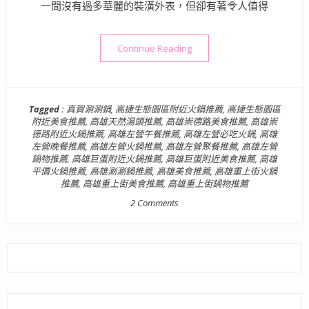
一間沒有過多華麗的裝潢外表，但卻有著令人值得
“【美食】高雄．左營區| 真
Continue Reading
Tagged :
真賀涮涮鍋
,
高捷生態園區附近火鍋推薦
,
高捷生態園區
附近美食推薦
,
高雄天然湯頭推薦
,
高雄崇德路美食推薦
,
高雄崇
德路附近火鍋推薦
,
高雄左營午餐推薦
,
高雄左營必吃火鍋
,
高雄
左營晚餐推薦
,
高雄左營火鍋推薦
,
高雄左營聚餐推薦
,
高雄左營
鍋物推薦
,
高雄巨蛋附近火鍋推薦
,
高雄巨蛋附近美食推薦
,
高雄
平價火鍋推薦
,
高雄涮涮鍋推薦
,
高雄美食推薦
,
高雄重上街火鍋
推薦
,
高雄重上街美食推薦
,
高雄重上街鍋物推薦
2 Comments