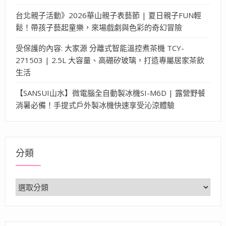
台北親子活動》2026華山親子表藝節 | 夏日親子FUN輕
鬆！帶孩子藝起童樂，來場戲劇與色彩的奇幻冒險
受保護的內容: 大家源 分離式智能溫控煮茶機 TCY-
271503 | 2.5L 大容量、高硼矽玻璃，打造專屬居家茶飲
生活
【SANSUI山水】微電腦全自動製冰機SI-M6D | 露營野餐
消暑必備！手提式戶外製冰機快速享受沁涼體驗
分類
分
類