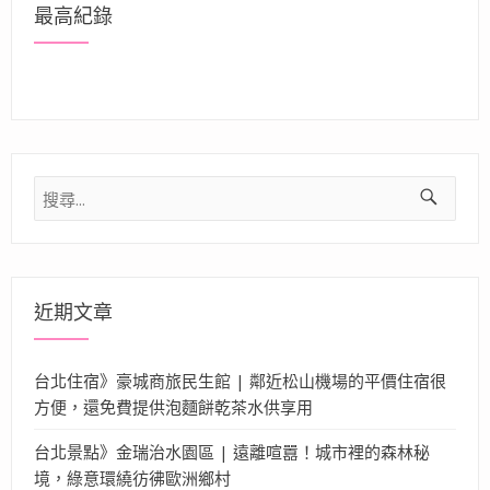
最高紀錄
搜
尋
關
鍵
字:
近期文章
台北住宿》豪城商旅民生館 | 鄰近松山機場的平價住宿很
方便，還免費提供泡麵餅乾茶水供享用
台北景點》金瑞治水園區 | 遠離喧囂！城市裡的森林秘
境，綠意環繞彷彿歐洲鄉村