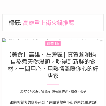
標籤:
高雄重上街火鍋推薦
鍋物料理
【美食】高雄．左營區| 真賀涮涮鍋 –
自熬煮天然湯頭，吃得到新鮮的食
材，一間用心、用熱情溫暖你心的好
店家
2017-01-06
By :
咕溜魚|曬魚趣 美食、旅遊、親子
Posted on
跟隨著饕客的腳步來到了這間隱藏在小街道內的涮涮鍋店