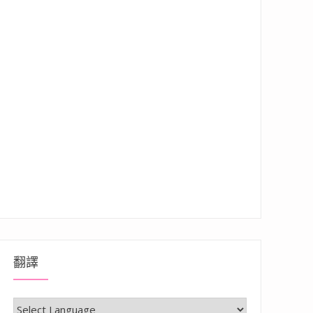
翻譯
食材品質佳，CP值高的迴轉壽司，新幹線列車送餐服務”