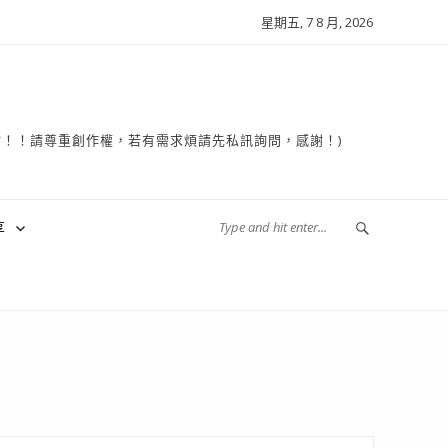
星期五, 7 8 月, 2026
複製轉貼！！請尊重創作權，若有需求煩請先私訊詢問，感謝！)
享