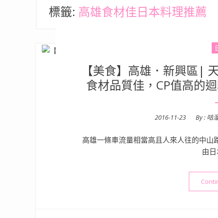
標籤:
高雄食材佳日本料理推薦
【美食】高雄．新興區| 天晴
食材品質佳，CP值高的
Posted
2016-11-23
By :
咕
on
高雄一條車流量相當高且人來人往的中山路
由日
Conti