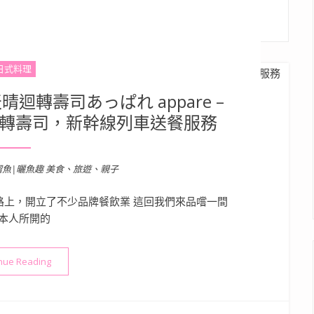
日式料理
迴轉壽司あっぱれ appare –
迴轉壽司，新幹線列車送餐服務
溜魚|曬魚趣 美食、旅遊、親子
上，開立了不少品牌餐飲業 這回我們來品嚐一間
本人所開的
“【美食】高雄．新興區| 天晴迴轉壽司あっぱれ appare – 
nue Reading