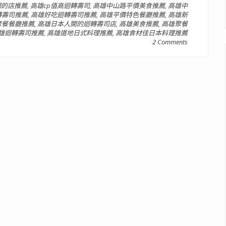
開的店推薦
,
高雄cp值高迴轉壽司
,
高雄中山路平價美食推薦
,
高雄中
轉壽司推薦
,
高雄好吃迴轉壽司推薦
,
高雄平價特色餐廳推薦
,
高雄新
聚餐餐廳推薦
,
高雄日本人開的迴轉壽司店
,
高雄美食推薦
,
高雄聚餐
雄迴轉壽司推薦
,
高雄道地日式料理推薦
,
高雄食材佳日本料理推薦
2 Comments