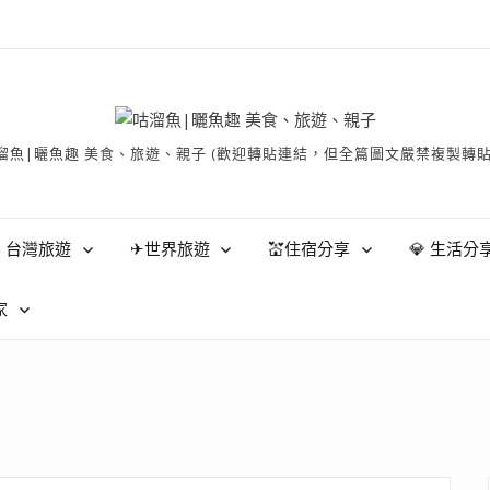
有 © 咕溜魚|曬魚趣 美食、旅遊、親子 (歡迎轉貼連結，但全篇圖文嚴禁
 台灣旅遊
✈世界旅遊
💒住宿分享
💎 生活分
家