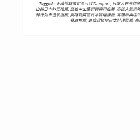
Tagged :
天晴迴轉壽司あっぱれ appare
,
日本人在高雄
山路日本料理推薦
,
高雄中山路迴轉壽司推薦
,
高雄人氣迴
幹線列車送餐服務
,
高雄新興區日本料理推薦
,
高雄新興區
餐廳推薦
,
高雄超道地日本料理推薦
,
高