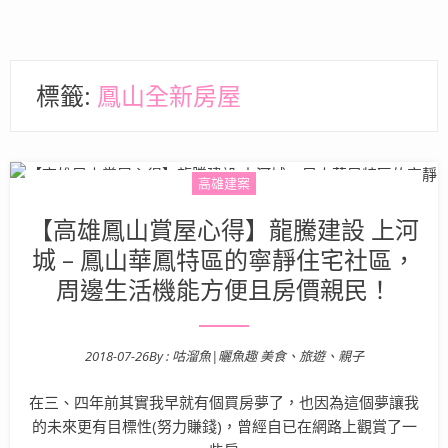
標籤:
鳳山全新房屋
高雄建案
【高雄鳳山賞屋心得】龍騰建設 上河
城 – 鳳山華鳳特區的寧靜住宅社區，
周邊生活機能方便且房價親民！
2018-07-26
By :
咕溜魚|曬魚趣 美食、旅遊、親子
Posted on
在三、四年前其實我早就有個買房夢了，也因為這個夢讓我
的未來更有目標性(努力賺錢)，曾經自已在網路上觀賞了一