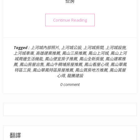
些房
“【高雄鳳山賞屋心得】龍騰建
Continue Reading
Tagged :
上河城內部照片
,
上河城公設
,
上河城房間
,
上河城設施
,
上河城車庫
,
高雄建案推薦
,
鳳山三房推薦
,
鳳山上河城
,
鳳山上河
城周邊生活機能
,
鳳山便宜房子推薦
,
鳳山全新房屋
,
鳳山建案推
薦
,
鳳山房屋出售
,
鳳山牛稠埔房屋推薦
,
鳳山看屋心得
,
鳳山華鳳
特區三房
,
鳳山華鳳特區房屋推薦
,
鳳山買房地方推薦
,
鳳山賞屋
心得
,
龍騰建設
0 comment
翻譯