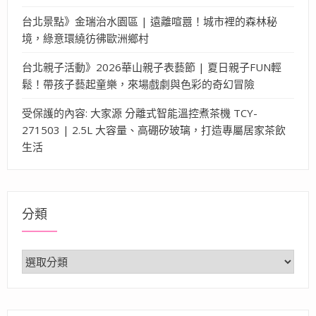
台北景點》金瑞治水園區 | 遠離喧囂！城市裡的森林秘
境，綠意環繞彷彿歐洲鄉村
台北親子活動》2026華山親子表藝節 | 夏日親子FUN輕
鬆！帶孩子藝起童樂，來場戲劇與色彩的奇幻冒險
受保護的內容: 大家源 分離式智能溫控煮茶機 TCY-
271503 | 2.5L 大容量、高硼矽玻璃，打造專屬居家茶飲
生活
分類
分
類