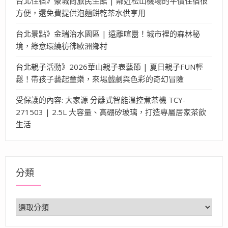
台北住宿》豪城商旅民生館 | 鄰近松山機場的平價住宿很
方便，還免費提供泡麵餅乾茶水供享用
台北景點》金瑞治水園區 | 遠離喧囂！城市裡的森林秘
境，綠意環繞彷彿歐洲鄉村
台北親子活動》2026華山親子表藝節 | 夏日親子FUN輕
鬆！帶孩子藝起童樂，來場戲劇與色彩的奇幻冒險
受保護的內容: 大家源 分離式智能溫控煮茶機 TCY-
271503 | 2.5L 大容量、高硼矽玻璃，打造專屬居家茶飲
生活
分類
分
類