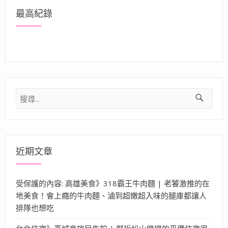
最高紀錄
搜
尋
關
鍵
字:
近期文章
受保護的內容: 高雄美食》318霸王牛肉麵 | 老饕激推的在
地美食！會上癮的牛肉麵、滷到超嫩超入味的腿庫都讓人
排隊也想吃