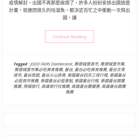
疫情解封，出國不再那麼麻煩了，許多人紛紛安排出國旅遊
計畫，就連悶很久的咕溜魚，都決定百忙之中衝動一次飛出
國，讓
“泰國曼谷旅遊景點》曼谷必逛的文
Continue Reading
Tagged :
JODD FAIRS DanNeramit
,
喬德城堡夜市
,
喬德城堡市集
,
喬德城堡市集必吃美食推薦
,
曼谷
,
曼谷必吃美食推薦
,
曼谷文青
夜市
,
曼谷旅遊
,
曼谷火山排骨
,
泰國曼谷四天三夜行程
,
泰國曼谷
必逛夜市推薦
,
泰國曼谷必逛景點
,
泰國曼谷行程
,
泰國曼谷跟團
推薦
,
飛揚旅行
,
高雄旅行社推薦
,
高雄曼谷團優惠
,
高雄曼谷跟團
推薦