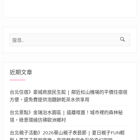
搜
尋
關
鍵
字:
近期文章
台北住宿》豪城商旅民生館 | 鄰近松山機場的平價住宿很
方便，還免費提供泡麵餅乾茶水供享用
台北景點》金瑞治水園區 | 遠離喧囂！城市裡的森林秘
境，綠意環繞彷彿歐洲鄉村
台北親子活動》2026華山親子表藝節 | 夏日親子FUN輕
鬆！帶孩子藝起童樂，來場戲劇與色彩的奇幻冒險