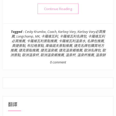
“【歐洲旅遊景點】奧捷德十日遊 
Continue Reading
Tagged :
Cesky Krumlov
,
Coach
,
Karlovy Vary
,
Karlovy Vary必買推
薦
,
Longchamp
,
MK
,
卡羅維瓦利
,
卡羅維瓦利名牌包
,
卡羅維瓦利
必買推薦
,
卡羅維瓦利景點推薦
,
卡羅維瓦利溫泉水
,
名牌包推薦
,
奧捷景點
,
布拉格景點
,
庫倫諾夫景點推薦
,
捷克名牌包購買地方
推薦
,
捷克景點推薦
,
捷克溫泉鄉
,
捷克溫泉鄉推薦
,
歐洲名牌包
,
歐
洲景點
,
歐洲溫泉杯
,
歐洲溫泉鄉推薦
,
溫泉杯
,
溫泉杯推薦
,
溫泉餅
0 comment
翻譯