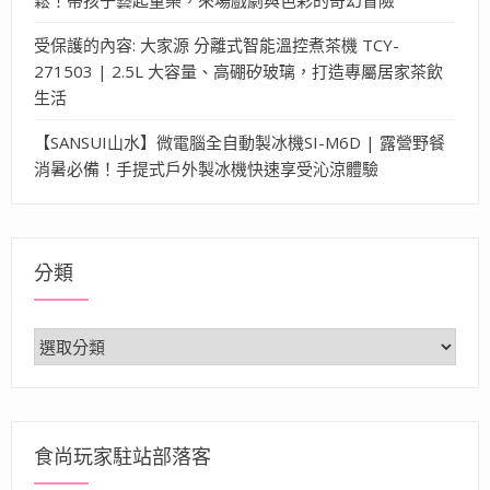
受保護的內容: 大家源 分離式智能溫控煮茶機 TCY-
271503 | 2.5L 大容量、高硼矽玻璃，打造專屬居家茶飲
生活
【SANSUI山水】微電腦全自動製冰機SI-M6D | 露營野餐
消暑必備！手提式戶外製冰機快速享受沁涼體驗
分類
分
類
食尚玩家駐站部落客