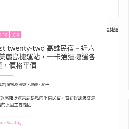
住宿
民宿
twenty-two 高雄民宿 – 近六
美麗島捷運站，一卡通達捷運各
便，價格平價
溜魚|曬魚趣 美食、旅遊、親子
近高雄捷運美麗島站的平價民宿，當初好朋友會選
宿的原因主要是因
“【民宿】高雄．新興區| Rest twenty-two 高雄民宿 
nue Reading