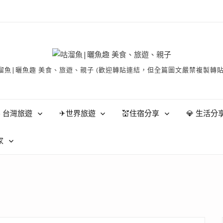
有 © 咕溜魚|曬魚趣 美食、旅遊、親子 (歡迎轉貼連結，但全篇圖文嚴禁
 台灣旅遊
✈世界旅遊
💒住宿分享
💎 生活分
家