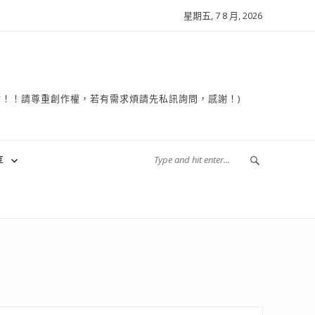
星期五, 7 8 月, 2026
複製轉貼！！請尊重創作權，若有需求煩請先私訊詢問，感謝！)
享