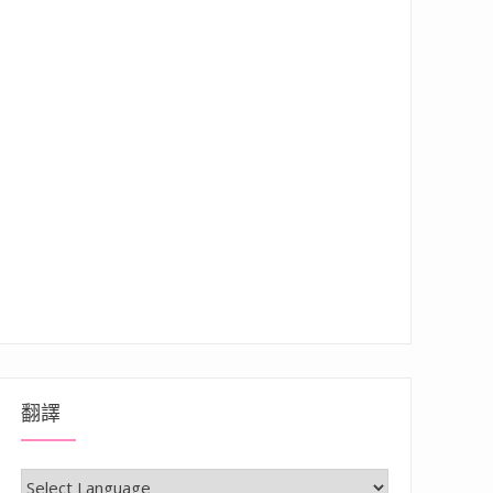
翻譯
– 近六合夜市、南華觀光購物街、美麗島捷運站，一卡通達捷運各站皆方便，價格平價”