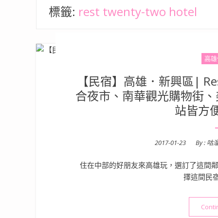
標籤:
rest twenty-two hotel
高雄
【民宿】高雄．新興區| Rest 
合夜市、南華觀光購物街、
站皆方
Posted
2017-01-23
By :
咕
on
住在中部的好朋友來高雄玩，選訂了這間鄰
擇這間民
Conti