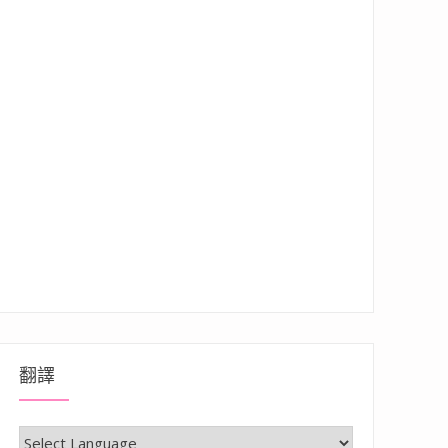
翻譯
能的兒童成長桌椅推薦！ 可調整從小用到大，多項安全設計超貼心”