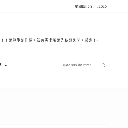
星期四, 6 8 月, 2026
複製轉貼！！請尊重創作權，若有需求煩請先私訊詢問，感謝！)
享