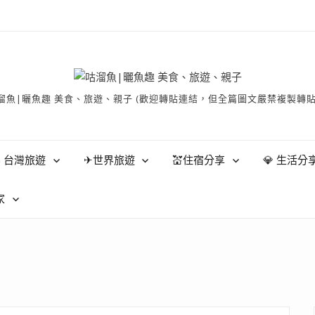
有 © 咕溜魚|曬魚趣 美食、旅遊、親子 (歡迎轉貼連結，但全篇圖文嚴禁
 台灣旅遊
✈世界旅遊
💒住宿分享
💎 生活分
家