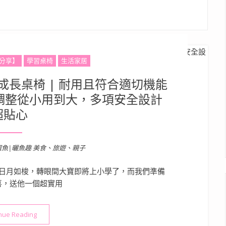
分享】
學習桌椅
生活家居
漾兒童成長桌椅 | 耐用且符合適切機能
調整從小用到大，多項安全設計
超貼心
溜魚|曬魚趣 美食、旅遊、親子
日月如梭，轉眼間大寶即將上小學了，而我們準備
喜，送他一個超實用
“TONGYANG KIDS 童漾兒童成長桌椅 | 耐用且符合適切機
nue Reading