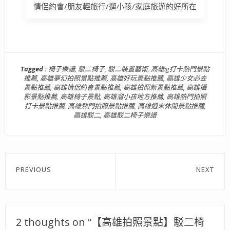
情侶約會/朋友輕旅行/遛小孩/家庭旅遊的好所在
Tagged :
椅子樂譜
,
駁二椅子
,
駁二裝置藝術
,
高雄ig打卡熱門景點
推薦
,
高雄夢幻拍照景點推薦
,
高雄好玩景點推薦
,
高雄少女必去
景點推薦
,
高雄情侶約會景點推薦
,
高雄拍照新景點推薦
,
高雄攝
影景點推薦
,
高雄椅子景點
,
高雄溜小孩地方推薦
,
高雄熱門拍照
打卡景點推薦
,
高雄熱門拍照景點推薦
,
高雄週末休閒景點推薦
,
高雄駁二
,
高雄駁二椅子樂譜
文
PREVIOUS
NEXT
章
Previous
Next
post:
post:
導
覽
2 thoughts on “【高雄拍照景點】駁二椅