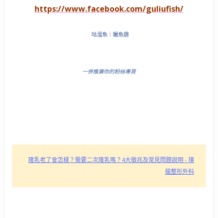
https://www.facebook.com/guliufish/
咕溜魚｜曬魚趣
一併推廣你的粉絲專頁
隆乳老了會怎樣？需要二次隆乳嗎？4大徵兆及常見問題說明 - 璞
蘊整形外科