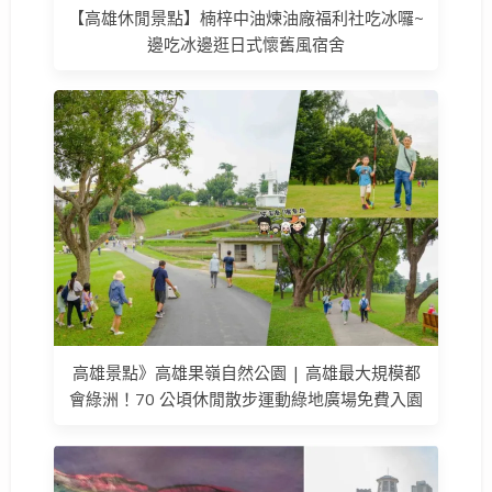
【高雄休閒景點】楠梓中油煉油廠福利社吃冰囉~
邊吃冰邊逛日式懷舊風宿舍
高雄景點》高雄果嶺自然公園 | 高雄最大規模都
會綠洲！70 公頃休閒散步運動綠地廣場免費入園