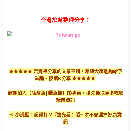
台灣旅遊整理分享：
★★★★★ 若覺得分享的文章不錯，希望大家能夠給予
鼓勵、按讚&分享 ★★★★★
歡迎加入【咕溜魚|曬魚趣】FB專頁，搶先獲取更多吃喝
玩樂資訊
※ 小提醒：記得打 V『搶先看』哦~ 才不會漏掉好康資
訊