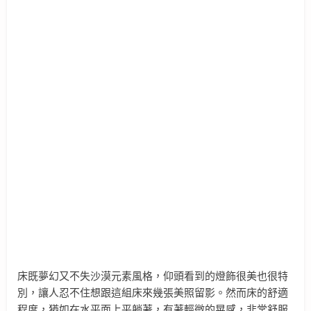
床既夢幻又不失沙漠元素風格，仰頭看到的燈飾很美也很特
別，讓人忍不住想跟這組床來幾張美照留影。然而床的舒適
程度，猶如在水平面上平躺著，有著輕微的晃感，非常舒服