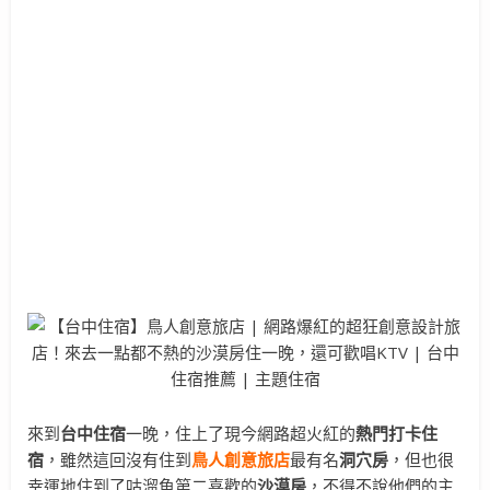
來到
台中住宿
一晚，住上了現今網路超火紅的
熱門打卡住
宿
，雖然這回沒有住到
鳥人創意旅店
最有名
洞穴房
，但也很
幸運地住到了咕溜魚第二喜歡的
沙漠房
，不得不說他們的主