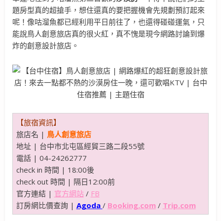
題房型真的超搶手，想住還真的要把握機會先規劃預訂起來
呢！像咕溜魚都已經利用平日前往了，也還得碰碰運氣，只
能說鳥人創意旅店真的很火紅，真不愧是現今網路討論到爆
炸的創意設計旅店。
【旅宿資訊】
旅店名 |
鳥人創意旅店
地址 | 台中市北屯區經貿三路二段55號
電話 | 04-24262777
check in 時間 | 18:00後
check out 時間 | 隔日12:00前
官方連結 |
官方網站
/
FB
訂房網比價查詢 |
Agoda
/
Booking.com
/
Trip.com