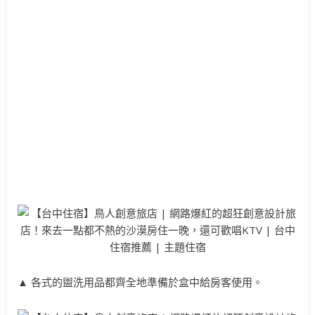
▲ 各式的盥洗用品都齊全地準備於盒中給房客使用。