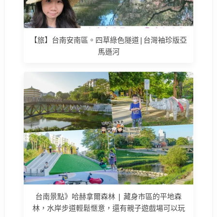
【旅】台南安南區。四草綠色隧道|台灣袖珍版亞
馬遜河
台南景點》哈赫拿爾森林 | 藏身市區的平地森
林，水岸步道輕鬆愜意，還有親子遊戲場可以玩