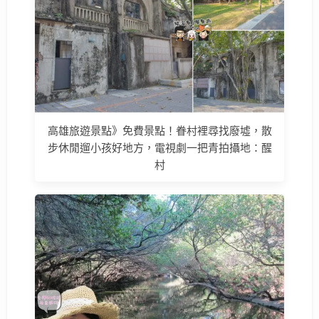
高雄旅遊景點》免費景點！眷村裡尋找廢墟，散
步休閒遛小孩好地方，電視劇一把青拍攝地：醒
村