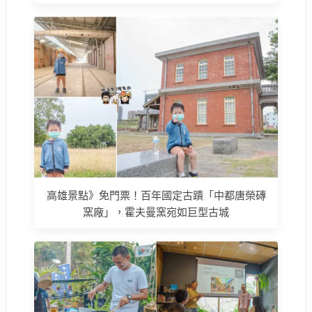
高雄景點》免門票！百年國定古蹟「中都唐榮磚
窯廠」，霍夫曼窯宛如巨型古城