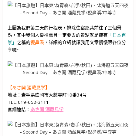
上圖為我們第二天的行程表，排除住宿總共前往了三個景
點，其中我個人最推薦且一定要去的景點就是擁有
「日本百
景」
之稱的
猊鼻溪
，詳細的介紹就讓我用文章慢慢跟各位分
享囉~
【あさ開 酒蔵見学】
地址：岩手県盛岡市大慈寺町10番34号
TEL. 019-652-3111
官網連結：
あさ開 酒蔵見学