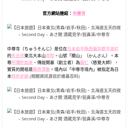
官方網站連結：
中尊寺
中尊寺（ちゅうそんじ）是位在
日本
岩手縣
西磐井郡
平泉町
的
天台宗
東北大本山
寺院
。山號「關山」（
かんざん
）。本
尊
阿彌陀如來
、傳說開基（創立者）為
圓仁
（慈覺大師），
實質的開祖是
藤原清衡
。境內以「中尊寺境內」被指定為日
本
特別史跡
(相關資訊源自於維基百科)