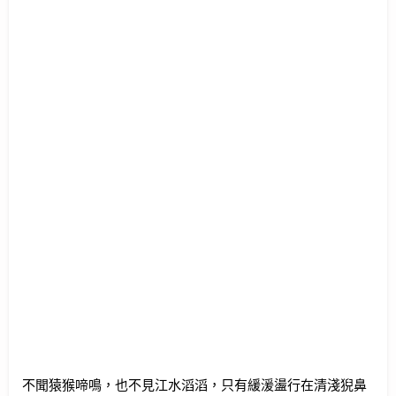
不聞猿猴啼鳴，也不見江水滔滔，只有緩湲盪行在清淺猊鼻