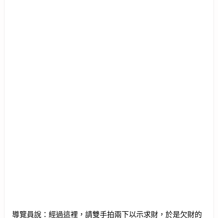
導覽員說：經過這裡，請雙手拍兩下以示求財，於是欠財的