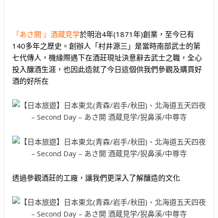
『あさ開 』酒蔵見学
於明治4年(1871年)創業，至今已有
140多年之歷史。創辦人「村井源三」是當時南部武士的第
七代傳人，機緣際遇下在酒莊現址決意辭去武士之職，全心
投入釀酒生涯，也因此造就了今日這個供我們參觀及購買好
酒的好所在
透過參觀酒莊的工廠，讓我們更深入了解釀造的文化