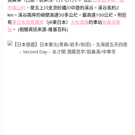
／
市
東山町
，是北上川支流砂鐵川中遊的溪谷。溪谷長約2
km。溪谷兩岸的峭壁高達50多公尺，最高達100公尺。附近
有
東日本旅客鐵道
（JR東日本）
大船渡線
的車站
猊鼻溪車
站
。
(相關資訊來源-維基百科)