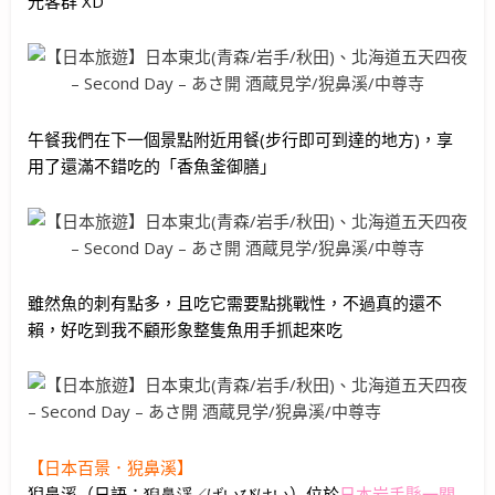
光客群 XD
午餐我們在下一個景點附近用餐(步行即可到達的地方)，享
用了還滿不錯吃的「香魚釜御膳」
雖然魚的刺有點多，且吃它需要點挑戰性，不過真的還不
賴，好吃到我不顧形象整隻魚用手抓起來吃
【日本百景．猊鼻溪】
猊鼻溪（日語：
猊鼻渓
げいびけい
）位於
日本
岩手縣
一關