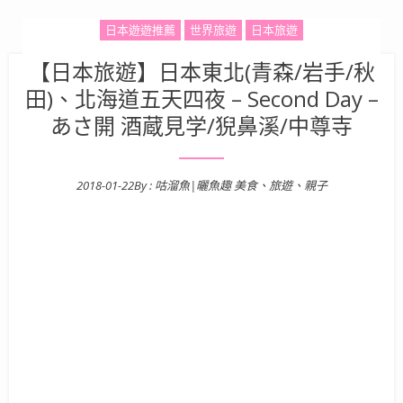
日本遊遊推薦
世界旅遊
日本旅遊
【日本旅遊】日本東北(青森/岩手/秋
田)、北海道五天四夜 – Second Day –
あさ開 酒蔵見学/猊鼻溪/中尊寺
2018-01-22
By :
咕溜魚|曬魚趣 美食、旅遊、親子
Posted on