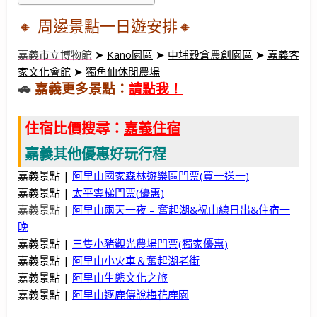
🔸 周邊景點
一日遊安排
🔸
嘉義市立博物館
➤
Kano園區
➤
中埔穀倉農創園區
➤
嘉義客
家文化會館
➤
獨角仙休閒農場
🚗
嘉義更多景點：
請點我！
住宿比價搜尋：
嘉義住宿
嘉義其他優惠好玩行程
嘉義景點 |
阿里山國家森林遊樂區門票(買一送一)
嘉義景點 |
太平雲梯門票(優惠)
嘉義景點 |
阿里山兩天一夜 – 奮起湖&祝山線日出&住宿一
晚
嘉義景點 |
三隻小豬觀光農場門票(獨家優惠)
嘉義景點 |
阿里山小火車＆奮起湖老街
嘉義景點 |
阿里山生態文化之旅
嘉義景點 |
阿里山逐鹿傳說梅花鹿園