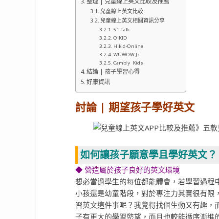
整理 | 兒童線上英文比較及推薦
兒童線上英文比較
兒童線上英文相關資訊分享
51 Talk
OiKID
Hikid-Online
WUWOW Jr
Cambly Kids
結論 | 孩子學習心得
好康資訊
討論 | 期望孩子學好英文
如何讓孩子願意學且學好英文？
◆ 營造屬於孩子良好的英文環境
想必當過學生的每位都能體會，若學習過程
小孩還是幼童階段，對於專注力其實很有限
習英文這件事呢？我覺得找個生動又有趣，
子有更大的學習慾望，而且也較能循序漸進