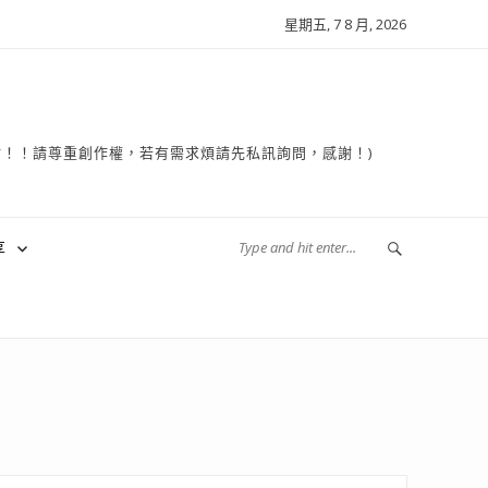
星期五, 7 8 月, 2026
複製轉貼！！請尊重創作權，若有需求煩請先私訊詢問，感謝！)
享