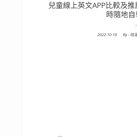
兒童線上英文APP比較及
時隨地自
Posted
2022-10-18
By :
咕
on