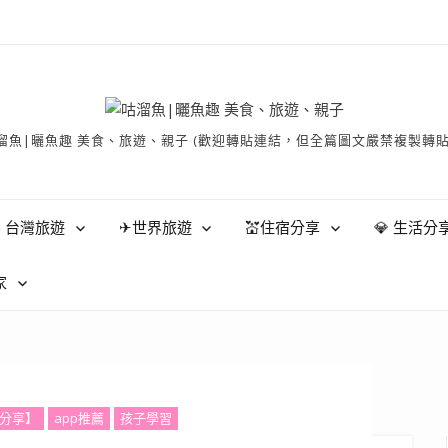
有 © 咕溜魚|曬魚趣 美食、旅遊、親子 (歡迎轉貼連結，但全篇圖文嚴禁
 台灣旅遊
✈世界旅遊
💒住宿分享
💎 生活分
家
分享】
app推薦
孩子學習