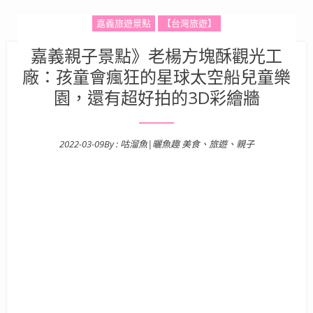
嘉義旅遊景點
【台灣旅遊】
嘉義親子景點》老楊方塊酥觀光工
廠：孩童會瘋狂的星球太空船兒童樂
園，還有超好拍的3D彩繪牆
2022-03-09
By :
咕溜魚|曬魚趣 美食、旅遊、親子
Posted on