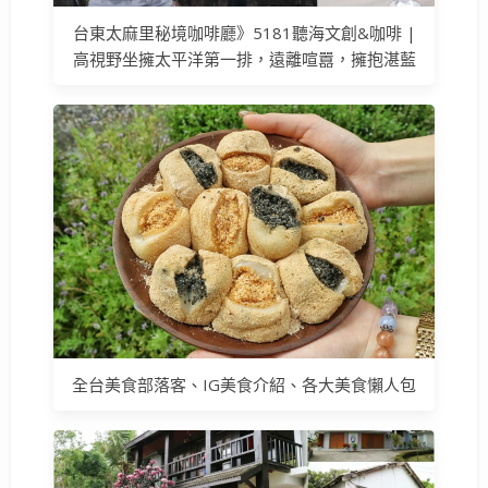
台東太麻里秘境咖啡廳》5181聽海文創&咖啡 |
高視野坐擁太平洋第一排，遠離喧囂，擁抱湛藍
全台美食部落客、IG美食介紹、各大美食懶人包