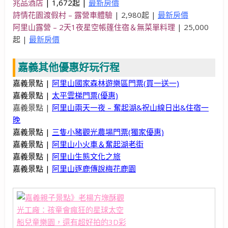
兆品酒店
| 1,672起 |
最新房價
詩情花園渡假村 – 露營車體驗
| 2,980起 |
最新房價
阿里山露營 – 2天1夜星空帳篷住宿＆無菜單料理
| 25,000
起 |
最新房價
嘉義其他優惠好玩行程
嘉義景點 |
阿里山國家森林遊樂區門票(買一送一)
嘉義景點 |
太平雲梯門票(優惠)
嘉義景點 |
阿里山兩天一夜 – 奮起湖&祝山線日出&住宿一
晚
嘉義景點 |
三隻小豬觀光農場門票(獨家優惠)
嘉義景點 |
阿里山小火車＆奮起湖老街
嘉義景點 |
阿里山生態文化之旅
嘉義景點 |
阿里山逐鹿傳說梅花鹿園