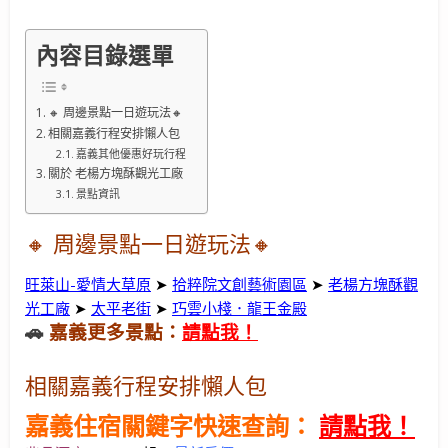
內容目錄選單
🔸 周邊景點一日遊玩法🔸
相關嘉義行程安排懶人包
嘉義其他優惠好玩行程
關於 老楊方塊酥觀光工廠
景點資訊
🔸 周邊景點
一日遊玩法
🔸
旺萊山-愛情大草原
➤
拾粹院文創藝術園區
➤
老楊方塊酥觀
光工廠
➤
太平老街
➤
巧雲小棧．龍王金殿
🚗
嘉義更多景點：
請點我！
相關嘉義行程安排懶人包
嘉義住宿關鍵字快速查詢：
請點我！