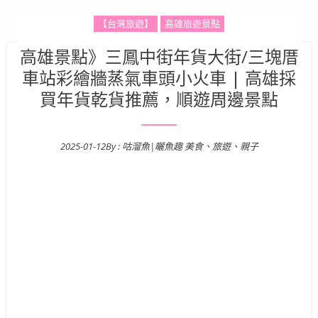
【台灣旅遊】
高雄旅遊景點
高雄景點》三鳳中街年貨大街/三塊厝
車站彩繪牆蒸氣車頭小火車 | 高雄採
買年貨乾貨推薦，順遊周邊景點
2025-01-12
By :
咕溜魚|曬魚趣 美食、旅遊、親子
Posted on