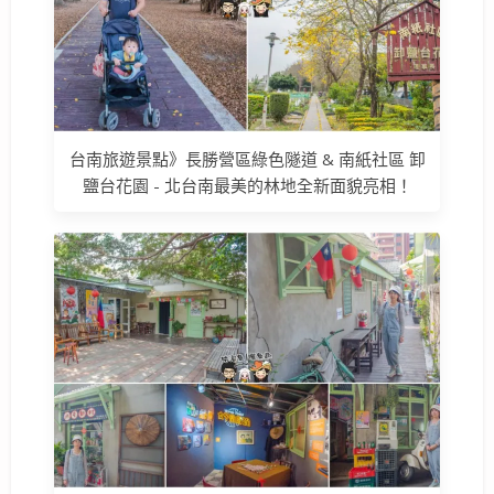
台南旅遊景點》長勝營區綠色隧道 & 南紙社區 卸
鹽台花園 - 北台南最美的林地全新面貌亮相！