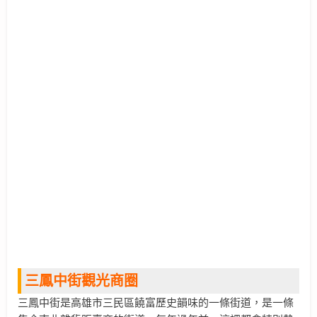
三鳳中街觀光商圈
三鳳中街是高雄市三民區饒富歷史韻味的一條街道，是一條