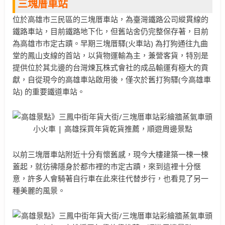
三塊厝車站
位於高雄市三民區的三塊厝車站，為臺灣鐵路公司縱貫線的
鐵路車站，目前鐵路地下化，但舊站舍仍完整保存著，目前
為高雄市市定古蹟。早期三塊厝驛(火車站) 為打狗通往九曲
堂的鳳山支線的首站，以貨物運輸為主，兼營客貨，特別是
提供位於其北邊的台灣煉瓦株式會社的成品輸運有極大的貢
獻，自從現今的高雄車站啟用後，僅次於舊打狗驛(今高雄車
站) 的重要鐵道車站。
以前三塊厝車站附近十分有懷舊感，現今大樓建築一楝一楝
蓋起，就彷彿隱身於都市裡的市定古蹟，來到這裡十分愜
意，許多人會騎著自行車在此來往代替步行，也看見了另一
種美麗的風景。