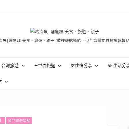
有 © 咕溜魚|曬魚趣 美食、旅遊、親子 (歡迎轉貼連結，但全篇圖文嚴禁
 台灣旅遊
✈世界旅遊
💒住宿分享
💎 生活分
家
】
金門旅遊景點