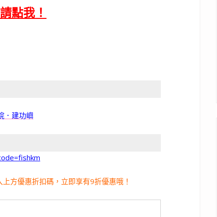
請點我！
書院．建功嶼
code=fishkm
入上方優惠折扣碼，立即享有9折優惠哦！