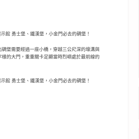
出碉堡需要經過一座小橋，穿越三公尺深的壕溝與
字樣的大門，重重關卡足顯當時烈嶼處於最前線的