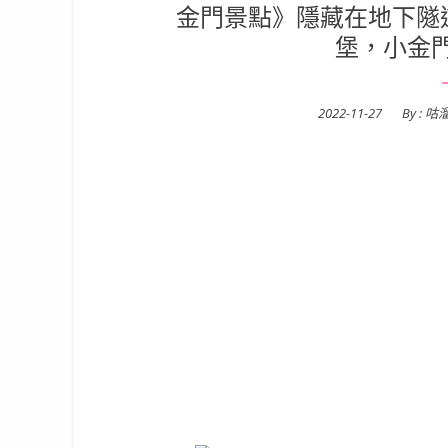
金門景點》隱藏在地下隧
堡，小金
Posted
2022-11-27
By :
咕
on