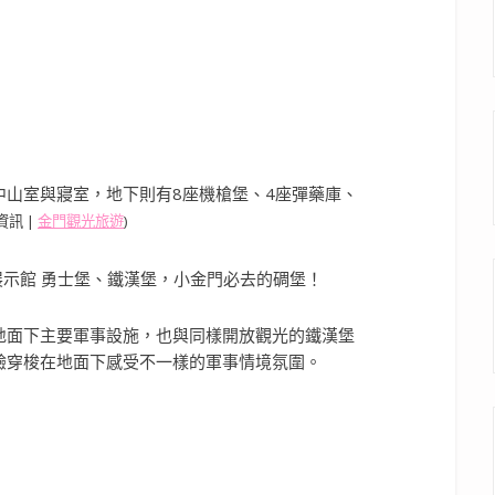
中山室與寢室，地下則有8座機槍堡、4座彈藥庫、
資訊 |
金門觀光旅遊
)
地面下主要軍事設施，也與同樣開放觀光的鐵漢堡
驗穿梭在地面下感受不一樣的軍事情境氛圍。