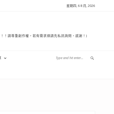
星期四, 6 8 月, 2026
複製轉貼！！請尊重創作權，若有需求煩請先私訊詢問，感謝！)
享