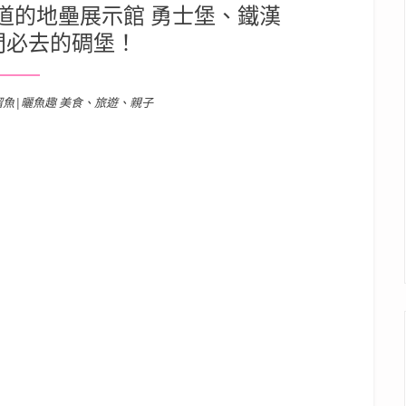
道的地壘展示館 勇士堡、鐵漢
門必去的碉堡！
溜魚|曬魚趣 美食、旅遊、親子