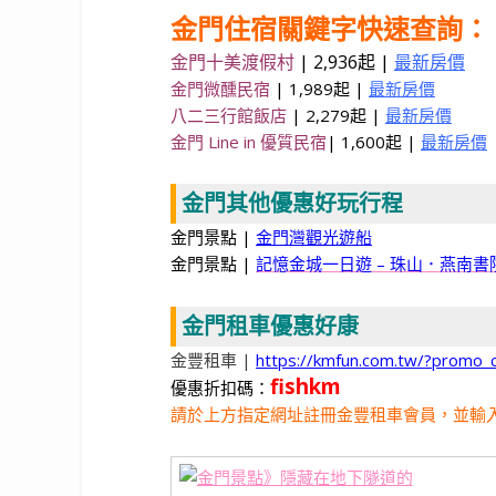
金門住宿關鍵字快速查詢：
金門十美渡假村
|
2,936起 |
最新房價
金門微醺民宿
| 1,989起 |
最新房價
八二三行館飯店
| 2,279起 |
最新房價
金門 Line in 優質民宿
| 1,600起 |
最新房價
金門其他優惠好玩行程
金門景點 |
金門灣觀光遊船
金門景點 |
記憶金城一日遊 – 珠山．燕南
金門租車優惠好康
金豐租車 |
https://kmfun.com.tw/?promo_
fishkm
優惠折扣碼：
請於上方指定網址註冊金豐租車會員，並輸