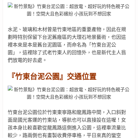
水泥、玻璃和木材曾是
竹東地區的重要產物，因此在規
劃時特別
保留下台泥舊廠區的大理石地景藝術，
也因這
裡本來是本是舊台泥園區，而
命名為「竹東台泥公
園」，
這裡除了式老竹東人的回憶外，也是新代主人翁
們放電的好去處。
『竹東台泥公園』交通位置
竹東台泥公園位於竹東東寧路和龍鳳路中間，入口斜對
面是國光客運的竹東站，導航也可以直接設在這喔！女
孩本身比較喜歡從龍鳳路這側進入公園，這裡車流量比
較少，路兩側也有畫製收費停車格，平日來真的蠻空