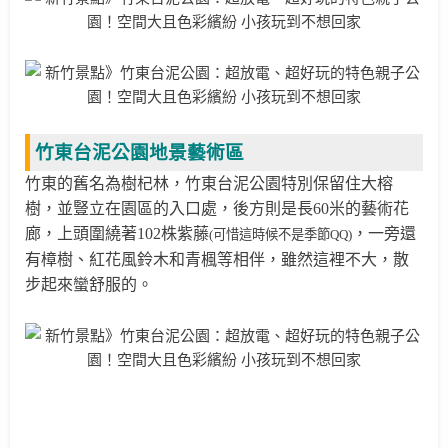
竹東台泥公園地景藝術區
竹東的舊名為
樹杞林，
竹東台泥公園特別保留住
大榕
樹，並
豎立在園區的入口處，後方則是長60米的藝術花
廊，上頭圍繞著
102株紫藤
，一旁還
(可惜這時候不是季節QQ)
有
樟樹、紅花風鈴木和青楓等相伴，雖然這裡不大，散
步起來蠻舒服的。