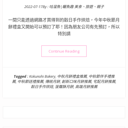
2022-07-17
By :
咕溜魚|曬魚趣 美食、旅遊、親子
Posted on
一間只能透過網路才買得到的穀日手作烘焙，今年中秋節月
餅禮盒又開始可以預訂了耶！因為朋友公司有先預訂，所以
特別請
“中秋禮盒 宅配美食》穀日手作烘
Continue Reading
Tagged :
Kokunohi Bakery
,
中秋月餅禮盒推薦
,
中秋節伴手禮推
薦
,
中秋節送禮推薦
,
傳統月餅
,
創新口味月餅推薦
,
宅配月餅推薦
,
穀日手作烘焙
,
菠蘿酥月餅
,
高雄月餅推薦