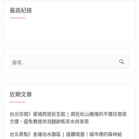
最高紀錄
搜
尋
關
鍵
字:
近期文章
台北住宿》豪城商旅民生館 | 鄰近松山機場的平價住宿很
方便，還免費提供泡麵餅乾茶水供享用
台北景點》金瑞治水園區 | 遠離喧囂！城市裡的森林秘