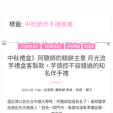
標籤:
中秋節伴手禮推薦
【宅配美食】
【節慶禮盒】
中秋禮盒
烘焙類
中秋禮盒》阿聰師的糕餅主意 月光流
芋禮盒客製款，芋頭控不容錯過的知
名伴手禮
2022-08-11
By :
咕溜魚|曬魚趣 美食、旅遊、親子
Posted on
還記得以前在台中讀大學時，阿聰師就很有名了，當時離學
校很近的河南路上，就有一間門市，每當咕溜魚準備返鄉，