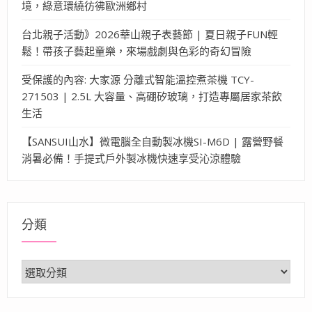
境，綠意環繞彷彿歐洲鄉村
台北親子活動》2026華山親子表藝節 | 夏日親子FUN輕
鬆！帶孩子藝起童樂，來場戲劇與色彩的奇幻冒險
受保護的內容: 大家源 分離式智能溫控煮茶機 TCY-
271503 | 2.5L 大容量、高硼矽玻璃，打造專屬居家茶飲
生活
【SANSUI山水】微電腦全自動製冰機SI-M6D | 露營野餐
消暑必備！手提式戶外製冰機快速享受沁涼體驗
分類
分
類