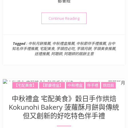
都會經
“中秋禮盒》阿聰師的糕餅主
Continue Reading
Tagged :
中秋月餅推薦
,
中秋禮盒推薦
,
中秋節伴手禮推薦
,
台中
知名伴手禮推薦
,
宅配美食
,
芋頭控必吃
,
芋頭月餅
,
芋頭美食推薦
,
送禮推薦
,
阿聰師
,
阿聰師的糕餅主意
【宅配美食】
【節慶禮盒】
中秋禮盒
伴手禮
烘焙類
中秋禮盒 宅配美食》穀日手作烘焙
Kokunohi Bakery 菠蘿酥月餅與傳統
但又創新的好吃特色伴手禮