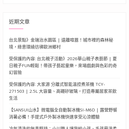
關
鍵
字:
近期文章
台北景點》金瑞治水園區 | 遠離喧囂！城市裡的森林秘
境，綠意環繞彷彿歐洲鄉村
受保護的內容: 台北親子活動》2026華山親子表藝節 | 夏
日親子FUN輕鬆！帶孩子藝起童樂，來場戲劇與色彩的奇
幻冒險
受保護的內容: 大家源 分離式智能溫控煮茶機 TCY-
271503 | 2.5L 大容量、高硼矽玻璃，打造專屬居家茶飲
生活
【SANSUI山水】微電腦全自動製冰機SI-M6D | 露營野餐
消暑必備！手提式戶外製冰機快速享受沁涼體驗
冷氣清洗的無毒堅持：小川職人讓我給小孩、毛孩最溫柔