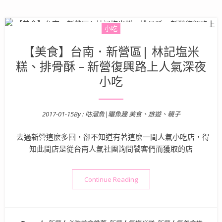
小吃
【美食】台南．新營區| 林記塩米
糕、排骨酥 – 新營復興路上人氣深夜
小吃
2017-01-15
By :
咕溜魚|曬魚趣 美食、旅遊、親子
Posted on
去過新營這麼多回，卻不知道有著這麼一間人氣小吃店，得
知此間店是從台南人氣社團詢問饕客們而獲取的店
“【美食】台南．新營區| 林
Continue Reading