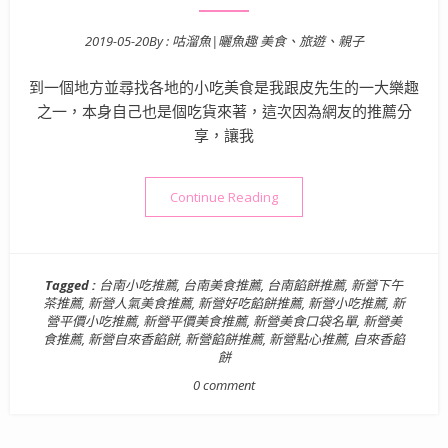
2019-05-20
By :
咕溜魚|曬魚趣 美食、旅遊、親子
Posted on
到一個地方並尋找各地的小吃美食是我跟皮先生的一大樂趣
之一，本身自己也是個吃貨來著，這次因為網友的推薦分
享，讓我
“【台南新營美食】自來香餡餅
Continue Reading
Tagged :
台南小吃推薦
,
台南美食推薦
,
台南餡餅推薦
,
新營下午
茶推薦
,
新營人氣美食推薦
,
新營好吃餡餅推薦
,
新營小吃推薦
,
新
營平價小吃推薦
,
新營平價美食推薦
,
新營美食口袋名單
,
新營美
食推薦
,
新營自來香餡餅
,
新營餡餅推薦
,
新營點心推薦
,
自來香餡
餅
0 comment