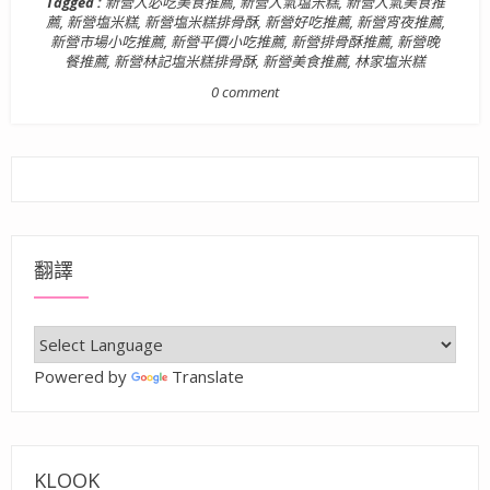
Tagged :
新營人必吃美食推薦
,
新營人氣塩米糕
,
新營人氣美食推
薦
,
新營塩米糕
,
新營塩米糕排骨酥
,
新營好吃推薦
,
新營宵夜推薦
,
新營市場小吃推薦
,
新營平價小吃推薦
,
新營排骨酥推薦
,
新營晚
餐推薦
,
新營林記塩米糕排骨酥
,
新營美食推薦
,
林家塩米糕
0 comment
翻譯
Powered by
Translate
KLOOK