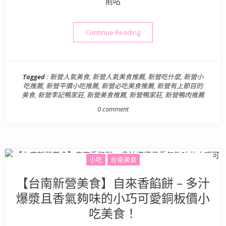
前咕
“台南小吃美食》重遊舊地吃
Continue Reading
Tagged :
新營人氣美食
,
新營人氣美食推薦
,
新營吃什麼
,
新營小
吃推薦
,
新營平價小吃推薦
,
新營必吃美食推薦
,
新營有上節目的
美食
,
新營李記鴨家莊
,
新營美食推薦
,
新營鴨家莊
,
新營鴨肉推薦
0 comment
小吃
台南美食
【台南新營美食】自來香餡餅 – 多汁
爆漿且香氣夠味的小巧可愛銅板價小
吃美食！