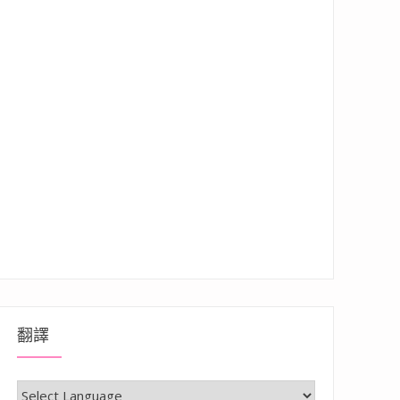
翻譯
驚喜的隱藏版雞排，還有多種必吃炸物推薦~”