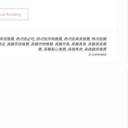
“【高雄美食推薦】雞動組鹹酥雞專賣店 – 熱河街好吃鹹酥雞推
nue Reading
宵夜推薦
,
熱河街必吃
,
熱河街炸物推薦
,
熱河街美食推薦
,
熱河街雞
賣店
,
高醫宵夜推薦
,
高醫炸物推薦
,
高醫炸魚
,
高醫美食
,
高醫美食推
薦
,
高醫點心推薦
,
高雄美食
,
高雄雞排推薦
0 comment