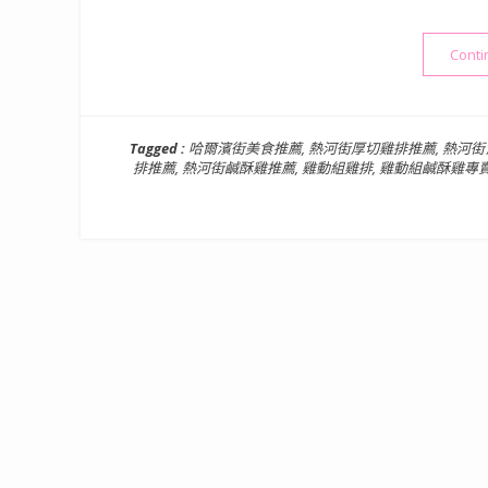
Conti
Tagged :
哈爾濱街美食推薦
,
熱河街厚切雞排推薦
,
熱河街
排推薦
,
熱河街鹹酥雞推薦
,
雞動組雞排
,
雞動組鹹酥雞專