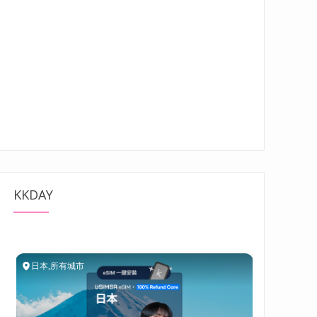
薦！主打商品香酥雞排厚切不油膩，令人吃到吮指的美味~”
KKDAY