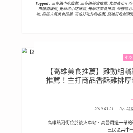
Tagged :
三多路小吃推薦
,
三多路美食推薦
,
光華夜市小吃
市雞排推薦
,
光華路小吃推薦
,
光華路美食推薦
,
苓雅區必
物
,
高雄人氣美食推薦
,
高雄好吃炸物推薦
,
高雄好吃鹹酥
小吃
【高雄美食推薦】雞動組鹹酥
推薦！主打商品香酥雞排厚
Posted
2019-03-21
By :
咕
on
高雄熱河街位於後火車站、高醫周邊一帶的
三民區其中