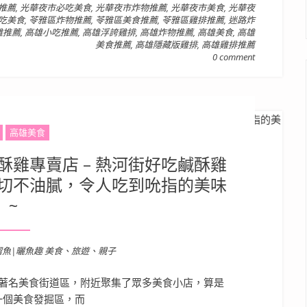
推薦
,
光華夜市必吃美食
,
光華夜市炸物推薦
,
光華夜市美食
,
光華夜
吃美食
,
苓雅區炸物推薦
,
苓雅區美食推薦
,
苓雅區雞排推薦
,
迷路炸
雞推薦
,
高雄小吃推薦
,
高雄浮誇雞排
,
高雄炸物推薦
,
高雄美食
,
高雄
美食推薦
,
高雄隱藏版雞排
,
高雄雞排推薦
0 comment
高雄美食
雞專賣店 – 熱河街好吃鹹酥雞
切不油膩，令人吃到吮指的美味
~
溜魚|曬魚趣 美食、旅遊、親子
著名美食街道區，附近聚集了眾多美食小店，算是
一個美食發掘區，而