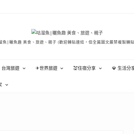
有 © 咕溜魚|曬魚趣 美食、旅遊、親子 (歡迎轉貼連結，但全篇圖文嚴禁
 台灣旅遊
✈世界旅遊
💒住宿分享
💎 生活分
家