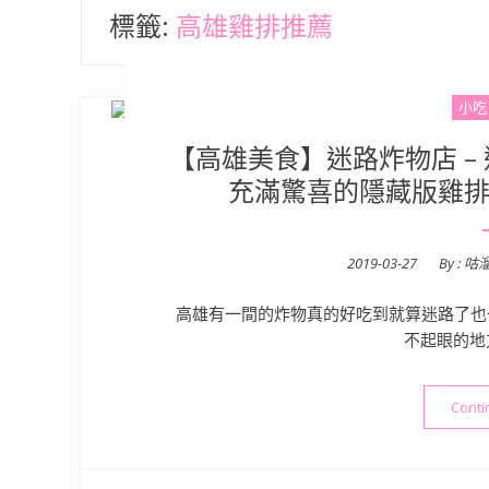
標籤:
高雄雞排推薦
小吃
【高雄美食】迷路炸物店 –
充滿驚喜的隱藏版雞排
Posted
2019-03-27
By :
咕
on
高雄有一間的炸物真的好吃到就算迷路了也
不起眼的地
Conti