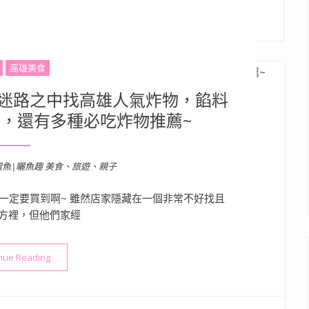
高雄美食
 迷路之中找高雄人氣炸物，餡料
，還有多種必吃炸物推薦~
溜魚|曬魚趣 美食、旅遊、親子
一定要買到啊~ 雖然店家隱藏在一個非常不好找且
方裡，但他們家經
“【高雄美食】迷路炸物店 – 迷路之中找高雄人氣炸物，餡料充滿
nue Reading