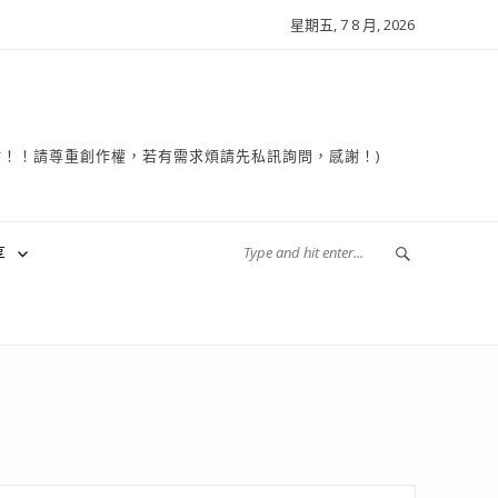
星期五, 7 8 月, 2026
複製轉貼！！請尊重創作權，若有需求煩請先私訊詢問，感謝！)
享