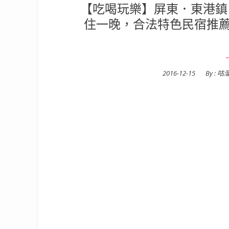
【吃喝玩樂】屏東．東港鎮|
住一晚，合法特色民宿推薦
Posted
2016-12-15
By :
咕
on