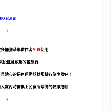
較大的地圖
供多輛腳踏車供住客
免費
使用
來段愜意放鬆的輕旅行
，且貼心的是連運動器材都幫各位準備好了
踏入室內時需換上民宿所準備的乾淨拖鞋