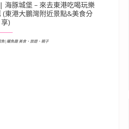
 海豚城堡 – 來去東港吃喝玩樂
 (東港大鵬灣附近景點&美食分
享)
溜魚|曬魚趣 美食、旅遊、親子