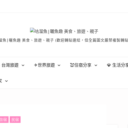
有 © 咕溜魚|曬魚趣 美食、旅遊、親子 (歡迎轉貼連結，但全篇圖文嚴禁
 台灣旅遊
✈世界旅遊
💒住宿分享
💎 生活分
家
住宿
民宿