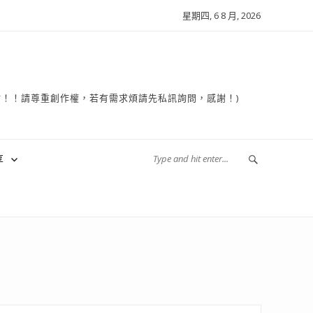
星期四, 6 8 月, 2026
複製轉貼！！請尊重創作權，若有需求煩請先私訊詢問，感謝！)
享