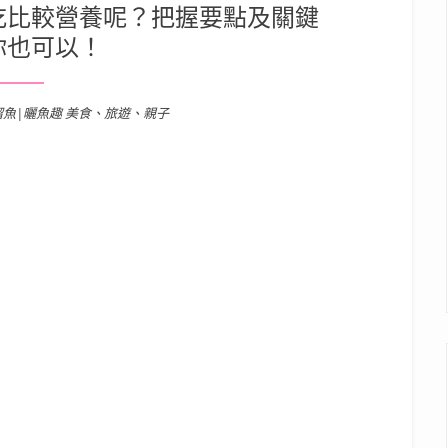
吃比較營養呢？把握要點及關鍵
你也可以！
溜魚|曬魚趣 美食、旅遊、親子