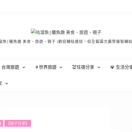
有 © 咕溜魚|曬魚趣 美食、旅遊、親子 (歡迎轉貼連結，但全篇圖文嚴禁
 台灣旅遊
✈世界旅遊
💒住宿分享
💎 生活分
家
識
【親子分享】