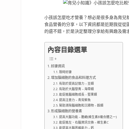
小孩該怎麼吃才營養？想必是很多身為育兒
食品營養的分享，以下資訊都是近期我從從
的還不錯，於是決定整理分享給有興趣及需
內容目錄選單
好康資訊
限時好康
增加腦細胞的食品和料理方式
有助於提高記憶力 – 豆類
有助於大腦發育 – 海帶類
能促進腦細胞成長 – 堅果類
提高注意力 – 青背鮮魚
幫助清除腦細胞和沉積物 – 穀類
形成腦細胞的營養素
提高大腦功能 – 膽鹼(維生素B複合體之一)
能促進左、右腦資訊交換 – 維生素C
能提高大腦思維能力 – 鈣