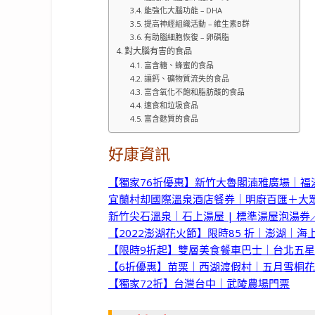
能強化大腦功能 – DHA
提高神經組織活動 – 維生素B群
有助腦細胞恢復 – 卵磷脂
對大腦有害的食品
富含糖、蜂蜜的食品
讓鈣、礦物質流失的食品
富含氧化不飽和脂肪酸的食品
速食和垃圾食品
富含麩質的食品
好康資訊
【獨家76折優惠】新竹大魯閣湳雅廣場｜福
宜蘭村却國際溫泉酒店餐券｜明廚百匯＋大
新竹尖石溫泉｜石上湯屋 | 標準湯屋泡湯
【2022澎湖花火節】限時85 折｜澎湖｜
【限時9折起】雙層美食餐車巴士｜台北五
【6折優惠】苗栗｜西湖渡假村｜五月雪桐
【獨家72折】台灣台中｜武陵農場門票