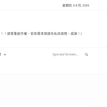
星期四, 6 8 月, 2026
複製轉貼！！請尊重創作權，若有需求煩請先私訊詢問，感謝！)
享