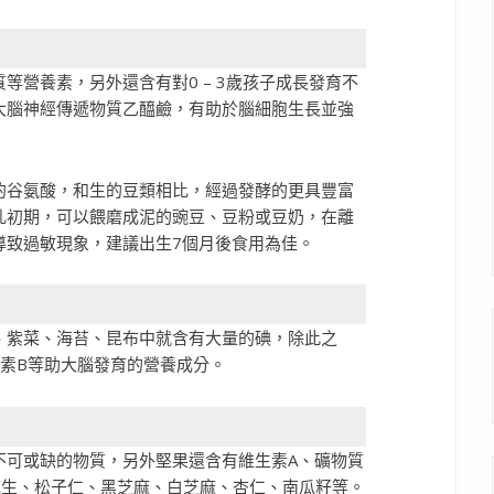
等營養素，另外還含有對0 – 3歲孩子成長發育不
大腦神經傳遞物質乙醯鹼，有助於腦細胞生長並強
的谷氨酸，和生的豆類相比，經過發酵的更具豐富
乳初期，可以餵磨成泥的豌豆、豆粉或豆奶，在離
導致過敏現象，建議出生7個月後食用為佳。
、紫菜、海苔、昆布中就含有大量的碘，除此之
素B等助大腦發育的營養成分。
不可或缺的物質，另外堅果還含有維生素A、礦物質
花生、松子仁、黑芝麻、白芝麻、杏仁、南瓜籽等。