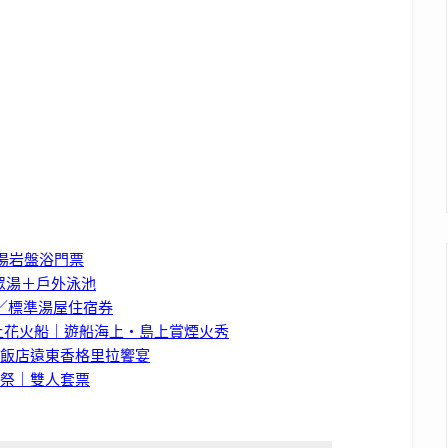
湯岩盤浴門票
眾湯＋戶外泳池
券／標準湯屋住宿券
海上花火船｜遊船海上・島上賞煙火秀
星飯店遠東香格里拉饗宴
花祭｜雙人套票