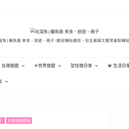
有 © 咕溜魚|曬魚趣 美食、旅遊、親子 (歡迎轉貼連結，但全篇圖文嚴禁
 台灣旅遊
✈世界旅遊
💒住宿分享
💎 生活分
家
】
台東旅遊景點