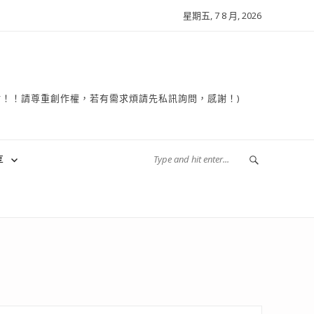
星期五, 7 8 月, 2026
複製轉貼！！請尊重創作權，若有需求煩請先私訊詢問，感謝！)
享