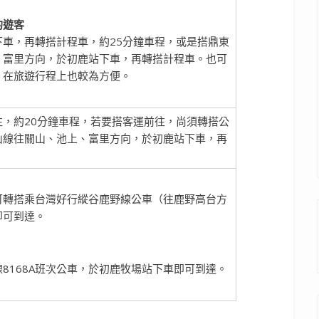
的遊客
車，再轉搭計程車，約25分鐘車程，或是搭鼎東
、富里方向，於初鹿站下車，再轉搭計程車。也可
，在旅遊行程上也較為方便。
，約20分鐘車程，若要搭客運前往，尚須轉搭公
山線往關山、池上、富里方向，於初鹿站下車，再
可轉搭乘台灣好行縱谷鹿野線公車（往鹿野高台方
即可到達。
8168A班次公車，於初鹿牧場站下車即可到達。