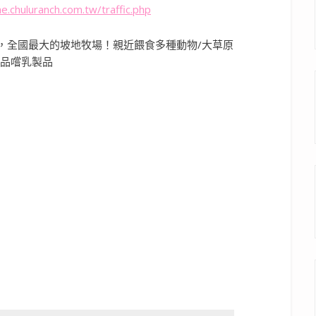
e.chuluranch.com.tw/traffic.php