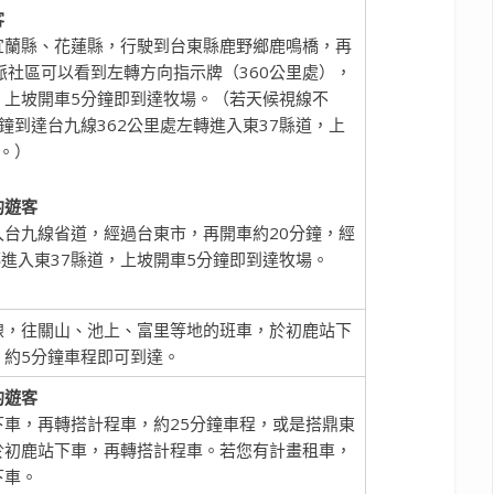
客
宜蘭縣、花蓮縣，行駛到台東縣鹿野鄉鹿鳴橋，再
脈社區可以看到左轉方向指示牌（360公里處），
，上坡開車5分鐘即到達牧場。（若天候視線不
鐘到達台九線362公里處左轉進入東37縣道，上
。）
的遊客
台九線省道，經過台東市，再開車約20分鐘，經
轉進入東37縣道，上坡開車5分鐘即到達牧場。
線，往關山、池上、富里等地的班車，於初鹿站下
，約5分鐘車程即可到達。
的遊客
車，再轉搭計程車，約25分鐘車程，或是搭鼎東
於初鹿站下車，再轉搭計程車。若您有計畫租車，
下車。