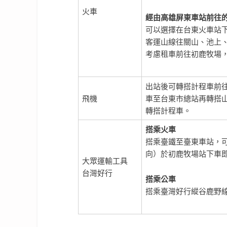
火車
經由高雄屏東車站前往
可以選擇在台東火車站下
客運山線往關山、池上
考慮租車前往初鹿牧場
出站後可轉搭計程車前往
飛機
車至台東市總站再轉搭
轉搭計程車。
搭乘火車
搭乘臺鐵至臺東車站，
向）於初鹿牧場站下車
大眾運輸工具
台灣好行
搭乘公車
搭乘臺灣好行縱谷鹿野線