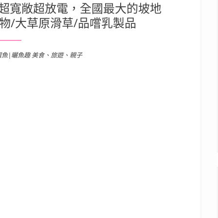
 超寬敞超放電，全國最大的坡地
物/大草原滑草/品嚐乳製品
溜魚|曬魚趣 美食、旅遊、親子