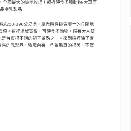
拔200-390公尺處，屬微酸性砂質壤土的丘陵地
多公頃。這裡場域寬敞，可餵食多動物，還有大片草
也是台東很不錯的親子景點之一。來到這裡除了有
直售的乳製品，牧場內有一些景緻真的很美，不僅