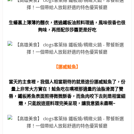
生蠔裏上薄薄的麵衣，透過鐵板油煎料理過，風味很香也很
夠味，再搭配莎莎醬更是好吃
【挪威鮭魚】
當天的主食裡，我個人相當期待的就是這份挪威鮭魚了，份
量上非常大方實在！鮭魚吃在嘴裡那適量的油脂滑潤了雙
唇，鐵板將魚表面煎得微微酥香，而魚肉咬下去則是相當細
嫩，只能說這道料理完美呈現，讓我意猶未盡啊~