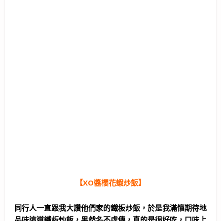
【XO醬櫻花蝦炒飯】
同行人一直跟我大讚他們家的鐵板炒飯，於是我滿懷期待地
品味這道鐵板炒飯，果然名不虛傳，真的是很好吃，口味上