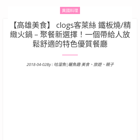
異國料理
【高雄美食】 clogs客萊絲 鐵板燒/精
緻火鍋 – 聚餐新選擇！一個帶給人放
鬆舒適的特色優質餐廳
2018-04-02
By :
咕溜魚|曬魚趣 美食、旅遊、親子
Posted on