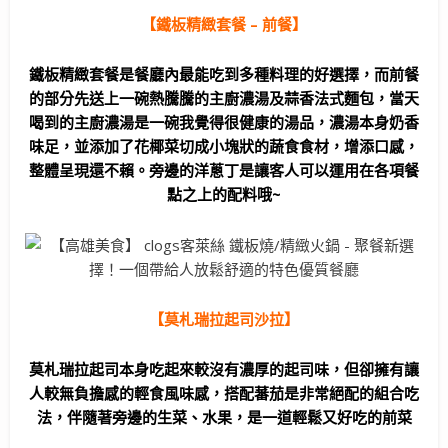
【鐵板精緻套餐 – 前餐】
鐵板精緻套餐是餐廳內最能吃到多種料理的好選擇，而前餐
的部分先送上一碗熱騰騰的主廚濃湯及蒜香法式麵包，當天
喝到的主廚濃湯是一碗我覺得很健康的湯品，濃湯本身奶香
味足，並添加了花椰菜切成小塊狀的蔬食食材，增添口感，
整體呈現還不賴。旁邊的洋蔥丁是讓客人可以運用在各項餐
點之上的配料哦~
【莫札瑞拉起司沙拉】
莫札瑞拉起司本身吃起來較沒有濃厚的起司味，但卻擁有讓
人較無負擔感的輕食風味感，搭配蕃茄是非常絕配的組合吃
法，伴隨著旁邊的生菜、水果，是一道輕鬆又好吃的前菜