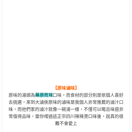
【原味滷味】
原味的湯頭為
藥膳微辣
口味，而食材的部分則是依個人喜好
去挑選，來到大滷俠原味的滷味是我個人非常推薦的滷汁口
味，而他們家的滷汁就像一碗湯一樣，不僅可以喝且味道非
常值得品味，當你嚐過這正宗四川辣辣燙口味後，說真的很
難不會愛上