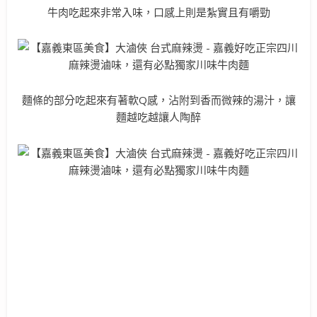
牛肉吃起來非常入味，口感上則是紮實且有嚼勁
麵條的部分吃起來有著軟Q感，沾附到香而微辣的湯汁，讓
麵越吃越讓人陶醉