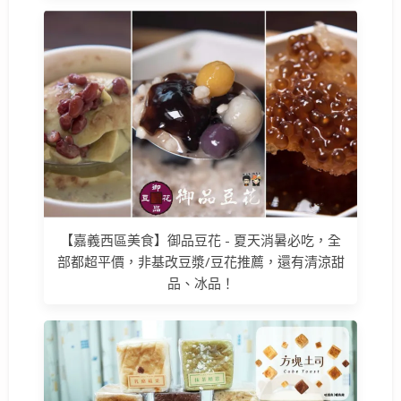
【嘉義西區美食】御品豆花 - 夏天消暑必吃，全
部都超平價，非基改豆漿/豆花推薦，還有清涼甜
品、冰品！