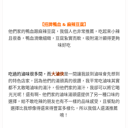
【招牌鴨血 & 麻辣豆腐】
他們家的鴨血跟麻辣豆腐，我個人也非常推薦，吃起來小辣
且很香，鴨血滑嫩細緻，豆腐紮實而軟，吸附湯汁顯得更夠
味好吃
吃過的滷味很多間，而
大滷俠
是一間讓我談到滷味會先想到
的特色店家，因為他們的湯頭真的很讚，我平常吃滷味其實
都不太敢喝滷味的湯汁，但他們家的湯汁，我卻可以將它喝
光光呢！還有啊~ 他們家的滷味湯頭還提供了另一種口味的
選擇，給不敢吃辣的朋友也有不一樣的品味感受，且餐點的
選擇比我想像得還來得豐富多樣化，所以我個人還滿推薦
唷！