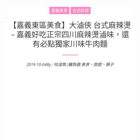
嘉義美食
台式料理
【嘉義東區美食】大滷俠 台式麻辣燙
– 嘉義好吃正宗四川麻辣燙滷味，還
有必點獨家川味牛肉麵
2019-10-04
By :
咕溜魚|曬魚趣 美食、旅遊、親子
Posted on