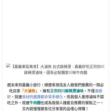
週末來到嘉義小旅行，順便來尋找友人跟我們推薦的一間必
吃店家
「大滷俠」
，擁有
正宗四川麻辣燙滷味
，不僅
湯頭
好
，就連
食材的選擇都非常多樣化
，而我個人覺得滷味不錯
吃之外，就連
牛肉麵
也成為我個人鐘愛且推薦的餐點之一，
文內就慢慢跟各位分享我的品嚐心得囉！