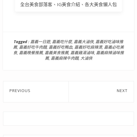
全台美食部落客、IG美食介紹、各大美食懶人包
Tagged :
嘉義一日遊
,
嘉義吃什麼
,
嘉義大滷俠
,
嘉義好吃滷味推
薦
,
嘉義好吃牛肉麵
,
嘉義好吃鴨血
,
嘉義好吃麻辣燙
,
嘉義必吃美
食
,
嘉義晚餐推薦
,
嘉義美食推薦
,
嘉義雞湯滷味
,
嘉義麻辣滷味推
薦
,
嘉義麻辣牛肉麵
,
大滷俠
文
PREVIOUS
NEXT
章
Previous
Next
post:
post:
導
覽