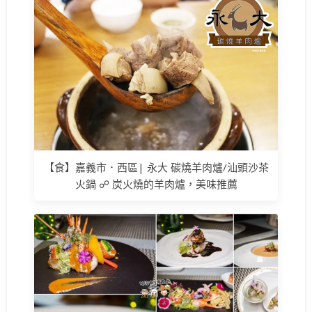
【食】嘉義市．西區| 永大 碳燒羊肉爐/汕頭沙茶
火鍋 ☍ 炭火燒的羊肉爐，美味推薦