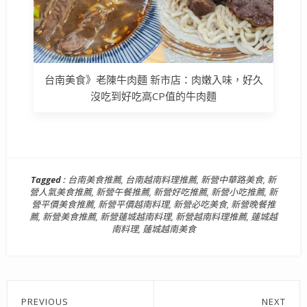
台南美食》老陳牛肉麵 新市店：肉嫩入味，好久
沒吃到好吃高CP值的牛肉麵
Tagged :
台南美食推薦
,
台南越南料理推薦
,
新營中華路美食
,
新
營人氣美食推薦
,
新營午餐推薦
,
新營好吃推薦
,
新營小吃推薦
,
新
營平價美食推薦
,
新營平價越南料理
,
新營必吃美食
,
新營晚餐推
薦
,
新營美食推薦
,
新營蓮城越南料理
,
新營越南料理推薦
,
蓮城越
南料理
,
蓮城越南美食
文
PREVIOUS
NEXT