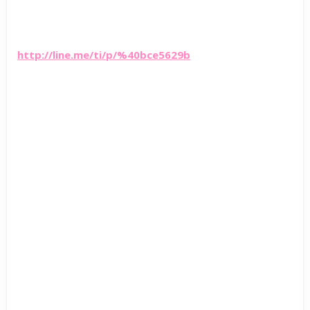
http://line.me/ti/p/%40bce5629b