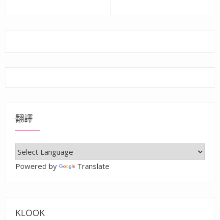
章
Previous
Next
post:
post:
導
覽
翻譯
Powered by
Translate
KLOOK