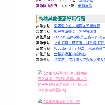
JÒHŌ HOTEL
| 3,052起 |
最新房價
高雄圓山飯店
| 3,306起 |
最新房價
高雄其他優惠好玩行程
高雄景點 |
愛河愛之船 – 船票＆遊船導覽
高雄景點 |
鈴鹿賽道樂園 – 無限暢遊券
高雄景點 |
FLOMO富樂夢觀光工廠 – 門票＆
高雄景點 |
文化遊艇：棧貳庫 – 紅毛港 
高雄景點 |
Wooderful life 駁二 – 木
高雄景點 |
金棧遊港亞灣線遊船
高雄景點 |
棧貳庫 – 英領館大港巡航之旅