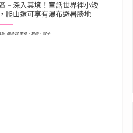
 – 深入其境！童話世界裡小矮
，爬山還可享有瀑布避暑勝地
溜魚|曬魚趣 美食、旅遊、親子