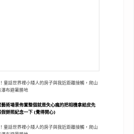
置藝術場景佈置整個就是失心瘋的把相機拿給皮先
假掰照紀念一下 (覺得開心)