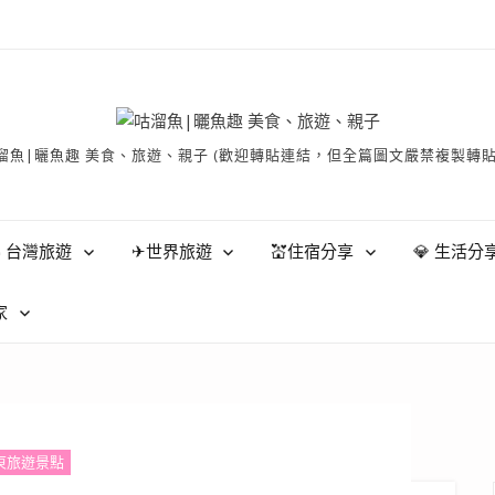
有 © 咕溜魚|曬魚趣 美食、旅遊、親子 (歡迎轉貼連結，但全篇圖文嚴禁
 台灣旅遊
✈世界旅遊
💒住宿分享
💎 生活分
家
東旅遊景點