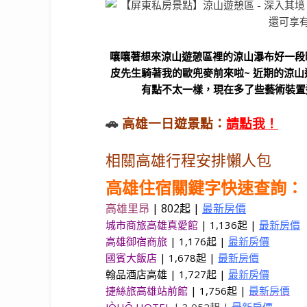
嚷嚷著想來涼山遊憩區裡的涼山瀑布好一段
皮先生騎著我的歐兜麥前來啦~ 近期的涼
有點不太一樣，現在多了些藝術裝置
🚗
高雄一日遊景點：
請點我！
相關高雄行程安排懶人包
高雄住宿關鍵字快速查詢：
高雄里昂
|
802起 |
最新房價
城市商旅高雄真愛館
| 1,136起 |
最新房價
高雄御宿商旅
| 1,176起 |
最新房價
國賓大飯店
| 1,678起 |
最新房價
翰品酒店高雄 | 1,727起 |
最新房價
捷絲旅高雄站前館
| 1,756起 |
最新房價