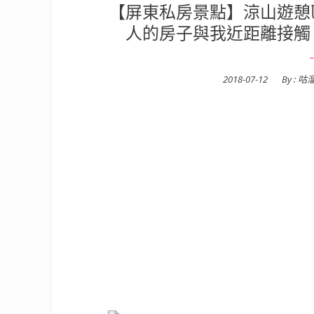
【屏東私房景點】涼山遊憩區
人的房子與我近距離接觸
Posted
2018-07-12
By :
咕
on