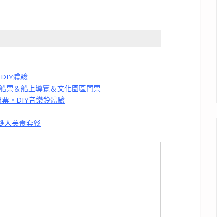
DIY體驗
來回船票＆船上導覽＆文化園區門票
育森林門票・DIY音樂鈴體驗
＆雙人美食套餐