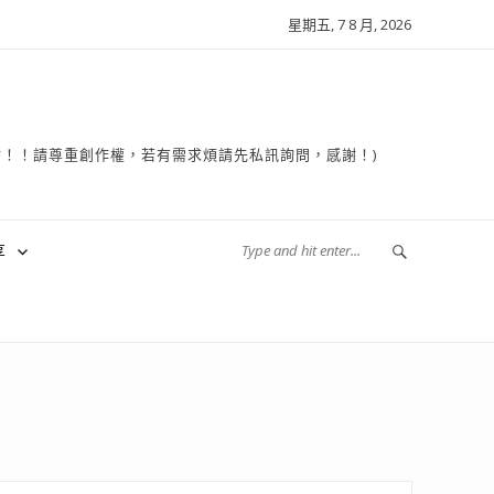
星期五, 7 8 月, 2026
複製轉貼！！請尊重創作權，若有需求煩請先私訊詢問，感謝！)
享