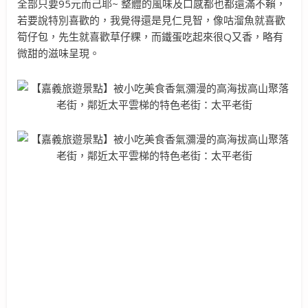
全部只要95元而己耶~ 整體的風味及口感都也都還滿不賴，
若要說特別喜歡的，我覺得還是見仁見智，像咕溜魚就喜歡
筍仔包，先生就喜歡草仔粿，而鐵蛋吃起來很Q又香，略有
微甜的滋味呈現。