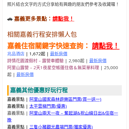
照片結合文字的方式分享給有興趣的朋友們參考及收藏囉！
🚗
嘉義更多景點：
請點我！
相關嘉義行程安排懶人包
嘉義住宿關鍵字快速查詢：
請點我！
兆品酒店
| 1,672起 |
最新房價
詩情花園渡假村 – 露營車體驗
| 2,980起 |
最新房價
阿里山露營 – 2天1夜星空帳篷住宿＆無菜單料理
| 25,000
起 |
最新房價
嘉義其他優惠好玩行程
嘉義景點 |
阿里山國家森林遊樂區門票(買一送一)
嘉義景點 |
太平雲梯門票(優惠)
嘉義景點 |
阿里山兩天一夜 – 奮起湖&祝山線日出&住宿一
晚
嘉義景點 |
三隻小豬觀光農場門票(獨家優惠)