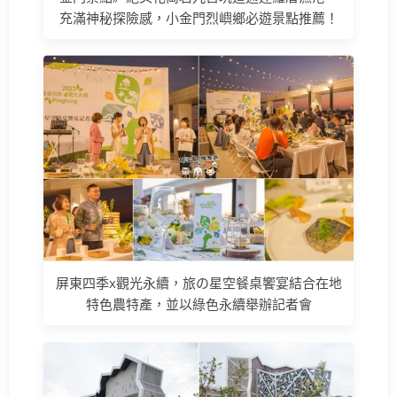
充滿神秘探險感，小金門烈嶼鄉必遊景點推薦！
屏東四季x觀光永續，旅の星空餐桌饗宴結合在地
特色農特產，並以綠色永續舉辦記者會