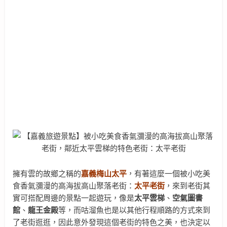
擁有雲的故鄉之稱的
嘉義梅山太平
，有著這麼一個被小吃美
食香氣瀰漫的高海拔高山聚落老街：
太平老街
，來到老街其
實可搭配周邊的景點一起遊玩，像是
太平雲梯
、
空氣圖書
館
、
龍王金殿
等，而咕溜魚也是以其他行程順路的方式來到
了老街逛逛，因此意外發現這個老街的特色之美，也決定以