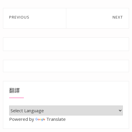
文
PREVIOUS
NEXT
章
Previous
Next
post:
post:
導
覽
翻譯
Powered by
Translate