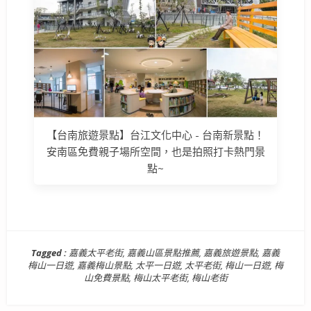
【台南旅遊景點】台江文化中心 - 台南新景點！
安南區免費親子場所空間，也是拍照打卡熱門景
點~
Tagged :
嘉義太平老街
,
嘉義山區景點推薦
,
嘉義旅遊景點
,
嘉義
梅山一日遊
,
嘉義梅山景點
,
太平一日遊
,
太平老街
,
梅山一日遊
,
梅
山免費景點
,
梅山太平老街
,
梅山老街