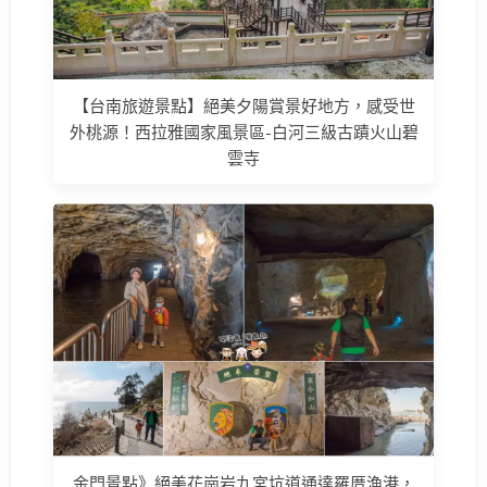
【台南旅遊景點】絕美夕陽賞景好地方，感受世
外桃源！西拉雅國家風景區-白河三級古蹟火山碧
雲寺
金門景點》絕美花崗岩九宮坑道通達羅厝漁港，