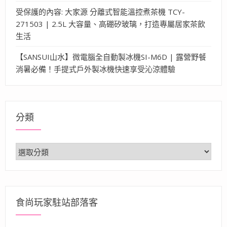
受保護的內容: 大家源 分離式智能溫控煮茶機 TCY-
271503 | 2.5L 大容量、高硼矽玻璃，打造專屬居家茶飲
生活
【SANSUI山水】微電腦全自動製冰機SI-M6D | 露營野餐
消暑必備！手提式戶外製冰機快速享受沁涼體驗
分類
分
類
食尚玩家駐站部落客