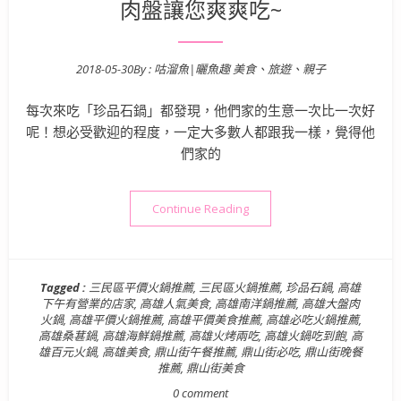
肉盤讓您爽爽吃~
2018-05-30
By :
咕溜魚|曬魚趣 美食、旅遊、親子
Posted on
每次來吃「珍品石鍋」都發現，他們家的生意一次比一次好
呢！想必受歡迎的程度，一定大多數人都跟我一樣，覺得他
們家的
“【高雄美食】珍品石鍋 – 
Continue Reading
Tagged :
三民區平價火鍋推薦
,
三民區火鍋推薦
,
珍品石鍋
,
高雄
下午有營業的店家
,
高雄人氣美食
,
高雄南洋鍋推薦
,
高雄大盤肉
火鍋
,
高雄平價火鍋推薦
,
高雄平價美食推薦
,
高雄必吃火鍋推薦
,
高雄桑葚鍋
,
高雄海鮮鍋推薦
,
高雄火烤兩吃
,
高雄火鍋吃到飽
,
高
雄百元火鍋
,
高雄美食
,
鼎山街午餐推薦
,
鼎山街必吃
,
鼎山街晚餐
推薦
,
鼎山街美食
0 comment