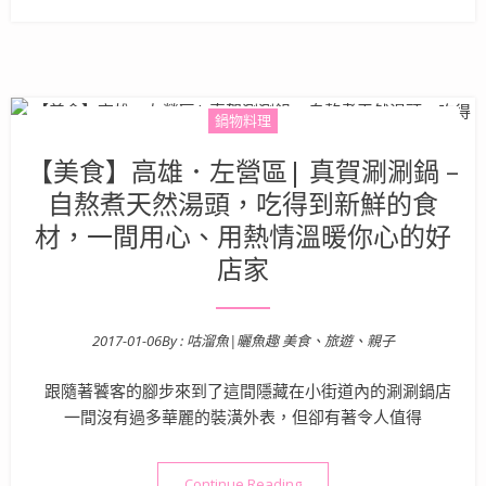
鍋物料理
【美食】高雄．左營區| 真賀涮涮鍋 –
自熬煮天然湯頭，吃得到新鮮的食
材，一間用心、用熱情溫暖你心的好
店家
2017-01-06
By :
咕溜魚|曬魚趣 美食、旅遊、親子
Posted on
跟隨著饕客的腳步來到了這間隱藏在小街道內的涮涮鍋店
一間沒有過多華麗的裝潢外表，但卻有著令人值得
“【美食】高雄．左營區| 真
Continue Reading