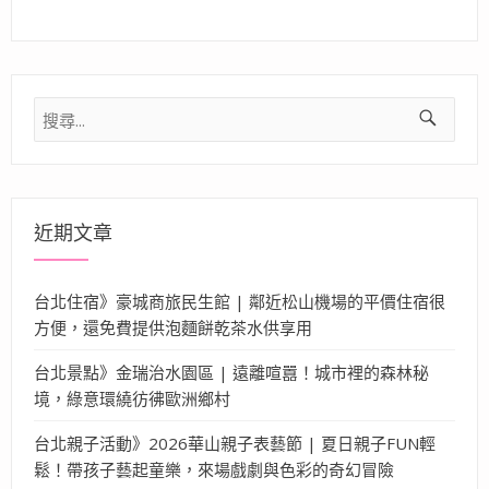
搜
尋
關
鍵
字:
近期文章
台北住宿》豪城商旅民生館 | 鄰近松山機場的平價住宿很
方便，還免費提供泡麵餅乾茶水供享用
台北景點》金瑞治水園區 | 遠離喧囂！城市裡的森林秘
境，綠意環繞彷彿歐洲鄉村
台北親子活動》2026華山親子表藝節 | 夏日親子FUN輕
鬆！帶孩子藝起童樂，來場戲劇與色彩的奇幻冒險