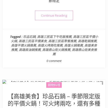
節限定
“【高雄平價美食】珍品石鍋 
Continue Reading
Tagged :
珍品石鍋
,
高雄三民區下午吃飯推薦
,
高雄三民區平價小
火鍋
,
高雄三民區平價美食
,
高雄三民區聚餐推薦
,
高雄乾鍋推薦
,
高雄平價火鍋推薦
,
高雄火烤兩吃推薦
,
高雄火鍋推薦
,
高雄美食
推薦
,
高雄麻油鍋推薦
,
高雄鼎山街火鍋推薦
,
高雄鼎山街美食推
薦
0 comment
鍋物料理
【高雄美食】珍品石鍋 – 季節限定版
的平價火鍋！可火烤兩吃，還有多種