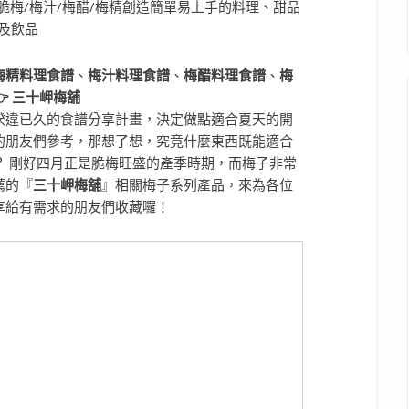
梅精料理食譜
、
梅汁料理食譜
、
梅醋料理食譜
、
梅
 三十岬梅舖
睽違已久的食譜分享計畫，決定做點適合夏天的開
的朋友們參考，那想了想，究竟什麼東西既能適合
？ 剛好四月正是脆梅旺盛的產季時期，而梅子非常
薦的『
三十岬梅舖
』相關梅子系列產品，來為各位
享給有需求的朋友們收藏囉！