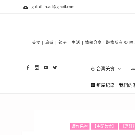
guliufish.ad@gmail.com
美食 | 旅遊 | 親子 | 生活 | 情報分享，版權所
🍜 台灣美食

🏢 新屋紀錄．我們的
農作果物
【宅配美食】
【烹飪