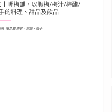
十岬梅舖，以脆梅/梅汁/梅醋/
手的料理、甜品及飲品
溜魚|曬魚趣 美食、旅遊、親子