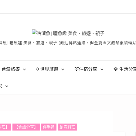
有 © 咕溜魚|曬魚趣 美食、旅遊、親子 (歡迎轉貼連結，但全篇圖文嚴禁
 台灣旅遊
✈世界旅遊
💒住宿分享
💎 生活分
家
料理】
【食譜分享】
伴手禮
創意料理