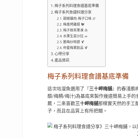
梅子系列料理食譜基底準備
梅子系列食譜料理分享
甜椒鑲肉-梅子口味 🍖
梅香烤雞翅 🐓
梅子綠茶果凍 🍮
水果生菜沙拉 🥗
脆梅炒時蔬 🍹
仲夏梅果飲品 🍹
心得分享
產品資訊
梅子系列料理食譜基底準備
這次咕溜魚選用了『
三十岬梅舖
』的春淺脆梅
醋/梅精/梅汁)為基底來製作幾道簡易上手
薦，二來喜歡
三十岬梅舖
那樸實天然的手工
子，而且在品質上有所把關。