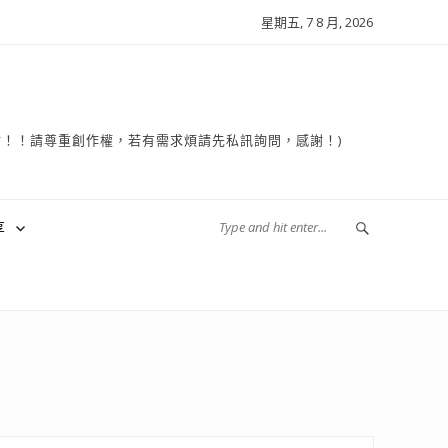
星期五, 7 8 月, 2026
複製轉貼！！請尊重創作權，若有需求煩請先私訊詢問，感謝！)
享