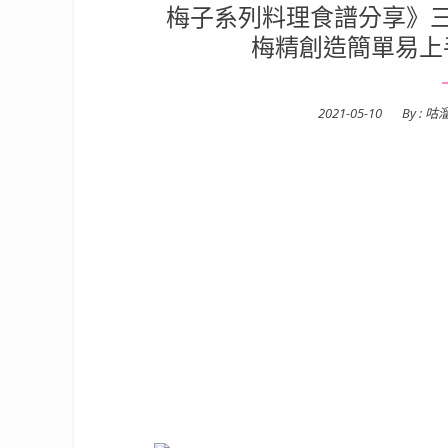
梅子系列料理食譜分享》三
梅精創造簡單易上
Posted
2021-05-10
By :
咕
on