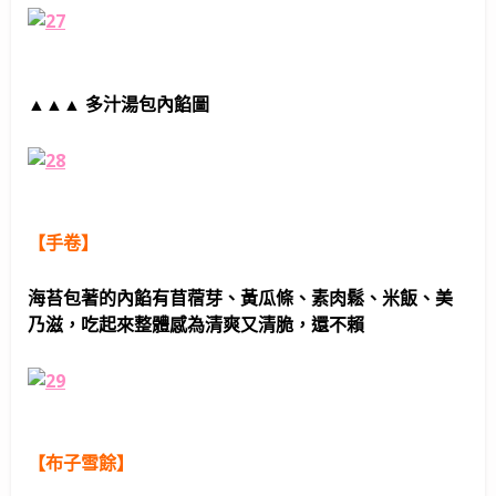
多汁湯包內餡圖
▲
▲
▲
【手卷】
海苔包著的內餡有苜蓿芽、黃瓜條、素肉鬆、米飯、美
乃滋，吃起來整體感為清爽又清脆，還不賴
【布子雪餘】