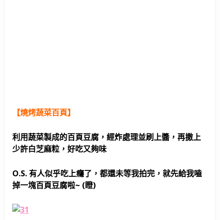
【燒烤蔬菜百頁】
利用蔬菜製成的百頁豆腐，經炸處理並刷上醬，再撒上
少許白芝麻粒，好吃又夠味
O.S. 有人似乎吃上癮了，都還未等我拍完，就先給我嗑
掉一塊百頁豆腐啦~ (瞪)