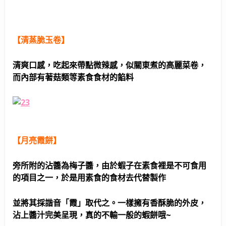
【清蒸脆玉卷】
清爽口感，吃起來帶點微辣感，似關東煮的高麗菜卷，
而內部有著菇類等素食食材的餡料
【月亮霞餅】
旁所附的沾醬為梅子醬，由於蝦子在素食裡是不可食用
的項目之一，於是用素食的食材去代替製作
並將其採諧音「霞」取代之。一樣擁有香酥脆的外皮，
沾上醬汁完美呈現，真的不輸一般的蝦餅哦~