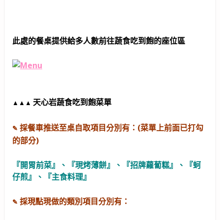
此處的餐桌提供給多人數前往蔬食吃到飽的座位區
天心岩蔬食吃到飽菜單
▲
▲
▲
採餐車推送至桌自取項目分別有：(菜單上前面已打勾
✎
的部分)
『開胃前菜』、『現烤薄餅』、『招牌蘿蔔糕』、『蚵
仔煎』、『主食料理』
採現點現做的類別項目分別有：
✎