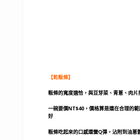
【乾粄條】
粄條的寬度適恰，與豆芽菜、青蔥、肉片
一碗要價NT$40，價格算是還在合理的
好
粄條吃起來的口感還蠻Q彈，沾附到油蔥