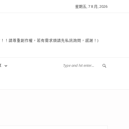
星期五, 7 8 月, 2026
複製轉貼！！請尊重創作權，若有需求煩請先私訊詢問，感謝！)
享