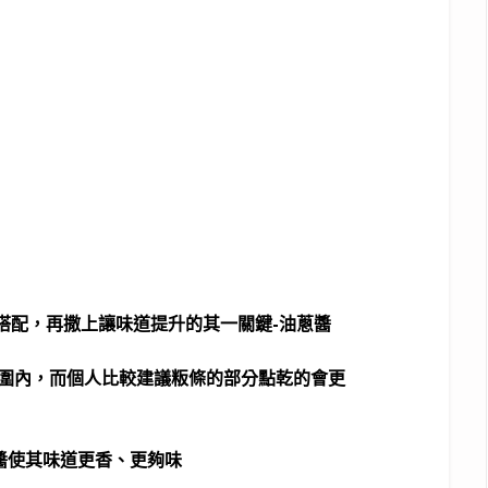
搭配，再撒上讓味道提升的其一關鍵-油蔥醬
範圍內，而個人比較建議粄條的部分點乾的會更
醬使其味道更香、更夠味