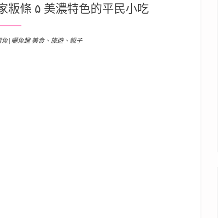
家粄條 ۵ 美濃特色的平民小吃
溜魚|曬魚趣 美食、旅遊、親子