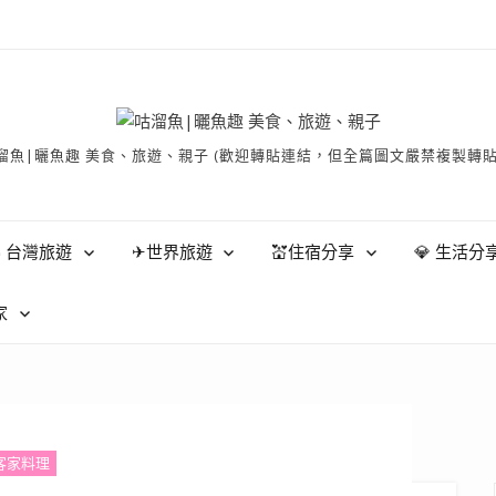
有 © 咕溜魚|曬魚趣 美食、旅遊、親子 (歡迎轉貼連結，但全篇圖文嚴禁
 台灣旅遊
✈世界旅遊
💒住宿分享
💎 生活分
家
客家料理