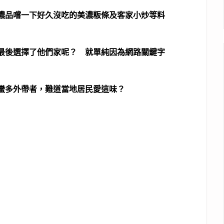
濃品嚐一下好久沒吃的美濃粄條及客家小炒等料
最後選擇了他們家呢？ 就單純因為網路關鍵字
蠻多外帶者，難道當地居民愛這味？