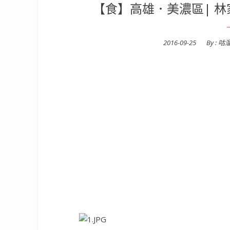
【食】高雄．美濃區| 林
Posted
2016-09-25
By :
咕
on