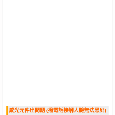
感光元件出問題 (撥電話接觸人臉無法黑屏)