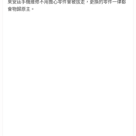
來安廷手機維修不用擔心零件會被拔走，更換的零件一律都
會物歸原主。