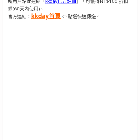
新用戶點此連結「
kkday官方註冊
」，可獲得NT$100 折扣
券(60天內使用)。
kkday首頁
官方連結：
⇦ 點選快速傳送。